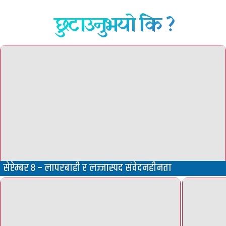
छुटाउनुभयो कि ?
सेप्टेम्बर ८ – लापरबाही र लज्जास्पद संवेदनहीनता