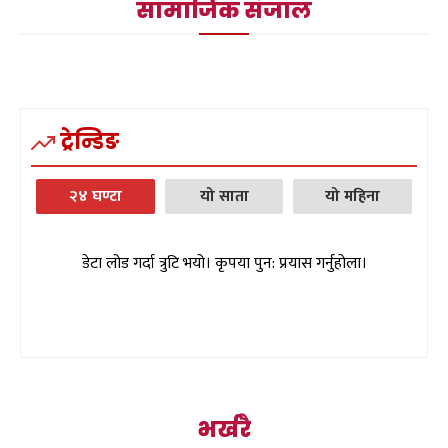
सामाजिक संजाल
ट्रेन्डिङ
२४ घण्टा
यो साता
यो महिना
डेटा लोड गर्दा त्रुटि भयो। कृपया पुन: प्रयास गर्नुहोला।
भर्खरै