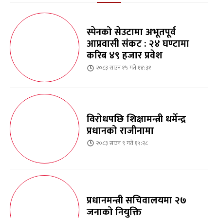
स्पेनको सेउटामा अभूतपूर्व
आप्रवासी संकट : २४ घण्टामा
करिब ४९ हजार प्रवेश
२०८३ साउन १५ गते १४:३१
विरोधपछि शिक्षामन्त्री धर्मेन्द्र
प्रधानको राजीनामा
२०८३ साउन ९ गते १५:२८
प्रधानमन्त्री सचिवालयमा २७
जनाको नियुक्ति