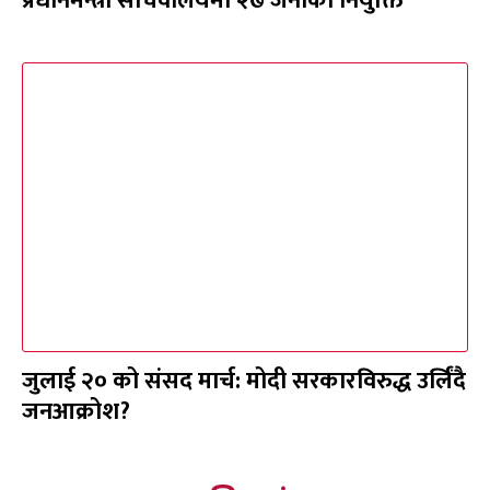
प्रधानमन्त्री सचिवालयमा २७ जनाको नियुक्ति
जुलाई २० को संसद मार्च: मोदी सरकारविरुद्ध उर्लिंदै
जनआक्रोश?