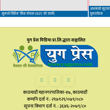
आलमको मुद्दामा 
लुनाले जितिन ‘मिस नेपाल-२०२५’ को उपाधि
पुनरावेदन
युग प्रेस मिडिया प्रा.लि द्धारा सञ्चालित
काठमाडौं महानगरपालिका-१७, काठमाडौं
कम्पनि दर्ता नं : २९७९२९/०७९/०८०
सूचना बिभाग दर्ता नं. : ३६४६-२०७९/८०