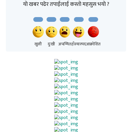
यो खबर पढेर तपाईलाई कस्तो महसुस भयो ?
खुसी
दुःखी
अचम्मित
हाँस्यास्पद
आक्रोशित