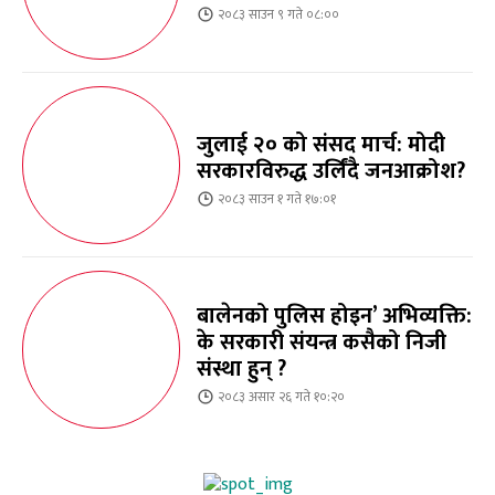
२०८३ साउन ९ गते ०८:००
जुलाई २० को संसद मार्च: मोदी
सरकारविरुद्ध उर्लिंदै जनआक्रोश?
२०८३ साउन १ गते १७:०१
बालेनको पुलिस होइन’ अभिव्यक्ति:
के सरकारी संयन्त्र कसैको निजी
संस्था हुन् ?
२०८३ असार २६ गते १०:२०