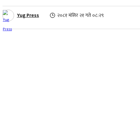
Yug Press
२०८१ मंसिर २१ गते ०८:२९