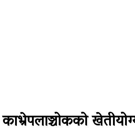
A password will be e-mailed to you.
२३ साउन २०८३, शनिबार
समाचार
राजनीति
प्रदेश
खेलकुद
अर
काभ्रेपलाञ्चोकको खेतीयो