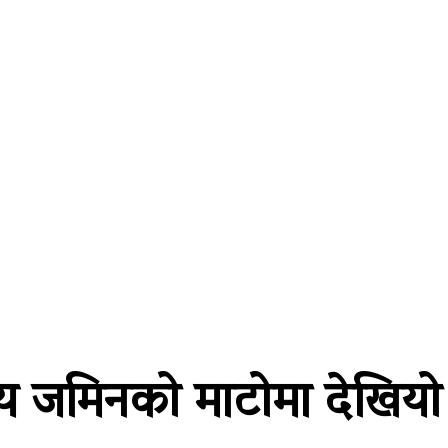
्थतन्त्र
विश्व
कला/साहित्य
विचार
सूचना प्रविधि
अन
ग्य जमिनको माटोमा देखिय