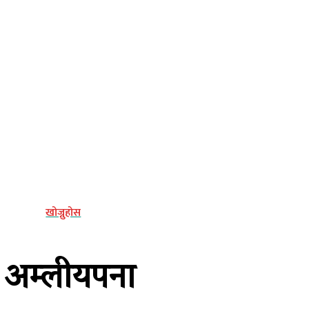
्य
खोज्नुहोस
ो अम्लीयपना