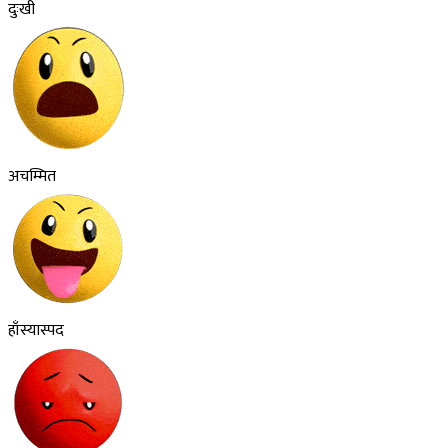
दुःखी
अचम्मित
हाँस्यास्पद