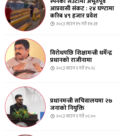
स्पेनको सेउटामा अभूतपूर्व
आप्रवासी संकट : २४ घण्टामा
करिब ४९ हजार प्रवेश
२०८३ साउन १५ गते १४:३१
विरोधपछि शिक्षामन्त्री धर्मेन्द्र
प्रधानको राजीनामा
२०८३ साउन ९ गते १५:२८
प्रधानमन्त्री सचिवालयमा २७
जनाको नियुक्ति
२०८३ साउन ९ गते ०८:००