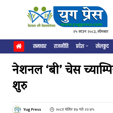
२५ साउन २०८३, सोमबार
समाचार
राजनीति
प्रदेश
खेलकुद
नेशनल ‘बी’ चेस च्याम्
शुरु
Yug Press
२०८१ मंसिर १७ गते २२:४५