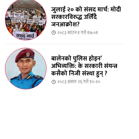
जुलाई २० को संसद मार्च: मोदी
सरकारविरुद्ध उर्लिंदै
जनआक्रोश?
२०८३ साउन १ गते १७:०१
बालेनको पुलिस होइन’
अभिव्यक्ति: के सरकारी संयन्त्र
कसैको निजी संस्था हुन् ?
२०८३ असार २६ गते १०:२०