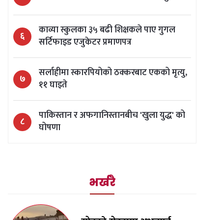
काव्या स्कुलका ३५ बढी शिक्षकले पाए गुगल
६
सर्टिफाइड एजुकेटर प्रमाणपत्र
​सर्लाहीमा स्कारपियोको ठक्करबाट एकको मृत्यु,
७
११ घाइते
पाकिस्तान र अफगानिस्तानबीच 'खुला युद्ध' को
८
घोषणा
भर्खरै