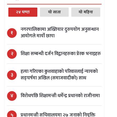
२४ घण्टा
यो साता
यो महिना
नगरपालिकामा अख्तियार दुरुपयोग अनुसन्धान
१
आयोगले मार्यो छापा
२
शिक्षा सम्बन्धी दर्जन विद्वानहरुका प्रेरक भनाइहरु
हत्या गरिएका कुशवाहाको परिवारलाई न्यायको
३
सङ्घर्षमा अखिल (समाजवादीको) साथ
४
विरोधपछि शिक्षामन्त्री धर्मेन्द्र प्रधानको राजीनामा
५
प्रधानमन्त्री सचिवालयमा २७ जनाको नियुक्ति