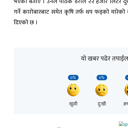
भएको बताए । उनले पाठक डेरीले २२ हजार लिटर दुध 
गर्ने कारोबारबाट समेत कृषि तर्फ थप फड्को मारेको 
दिएको छ ।
यो खबर पढेर तपाईल
0%
0%
खुसी
दुःखी
अच