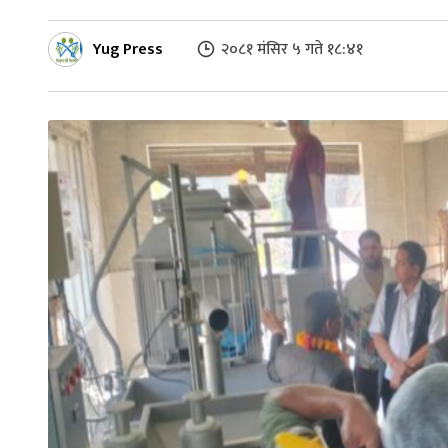
Yug Press
२०८१ मंसिर ५ गते १८:४१