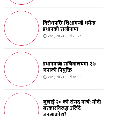
विरोधपछि शिक्षामन्त्री धर्मेन्द्र
प्रधानको राजीनामा
२०८३ साउन ९ गते १५:२८
प्रधानमन्त्री सचिवालयमा २७
जनाको नियुक्ति
२०८३ साउन ९ गते ०८:००
जुलाई २० को संसद मार्च: मोदी
सरकारविरुद्ध उर्लिंदै
जनआक्रोश?