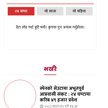
२४ घण्टा
यो साता
यो महिना
डेटा लोड गर्दा त्रुटि भयो। कृपया पुन: प्रयास गर्नुहोला।
भर्खरै
स्पेनको सेउटामा अभूतपूर्व
आप्रवासी संकट : २४ घण्टामा
करिब ४९ हजार प्रवेश
२०८३ साउन १५ गते १४:३१