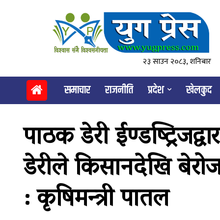
२३ साउन २०८३, शनिबार
समाचार
राजनीति
प्रदेश
खेलकुद
पाठक डेरी ईण्डष्ट्रिजद्व
डेरीले किसानदेखि बेरोज
: कृषिमन्त्री पातल