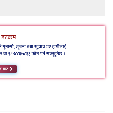
ेस डटकम
कुनै गुनासो, सूचना तथा सुझाव भए हामीलाई
ा ९८४८८६७८३३ फोन गर्न सक्नुहुनेछ ।
क बाट