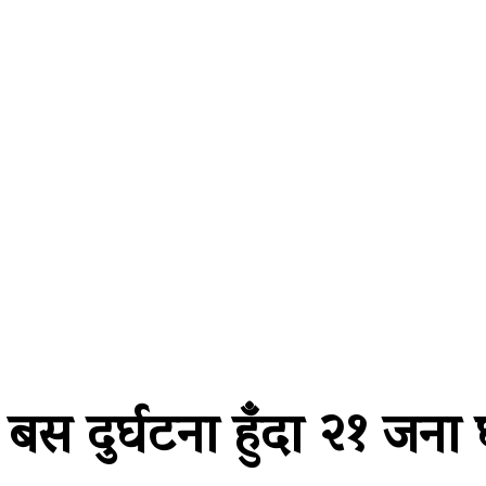
A password will be e-mailed to you.
२२ साउन २०८३, शुक्रबार
समाचार
राजनीति
प्रदेश
खेलकुद
अर
बस दुर्घटना हुँदा २१ जना 