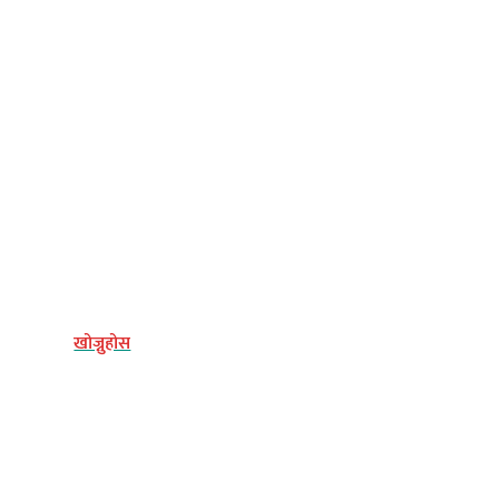
्य
खोज्नुहोस