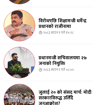
विरोधपछि शिक्षामन्त्री धर्मेन्द्र
प्रधानको राजीनामा
२०८३ साउन ९ गते १५:२८
प्रधानमन्त्री सचिवालयमा २७
जनाको नियुक्ति
२०८३ साउन ९ गते ०८:००
जुलाई २० को संसद मार्च: मोदी
सरकारविरुद्ध उर्लिंदै
जनआक्रोश?