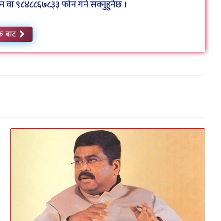
ा ९८४८८६७८३३ फोन गर्न सक्नुहुनेछ ।
क बाट