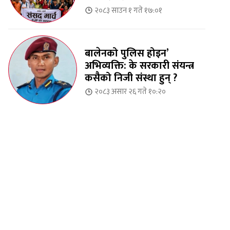
२०८३ साउन १ गते १७:०१
बालेनको पुलिस होइन’
अभिव्यक्ति: के सरकारी संयन्त्र
कसैको निजी संस्था हुन् ?
२०८३ असार २६ गते १०:२०