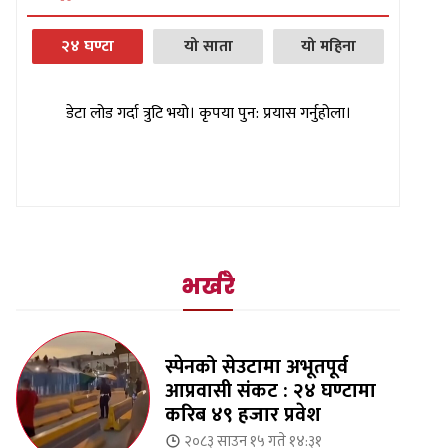
२४ घण्टा
यो साता
यो महिना
डेटा लोड गर्दा त्रुटि भयो। कृपया पुन: प्रयास गर्नुहोला।
भर्खरै
स्पेनको सेउटामा अभूतपूर्व
आप्रवासी संकट : २४ घण्टामा
करिब ४९ हजार प्रवेश
२०८३ साउन १५ गते १४:३१