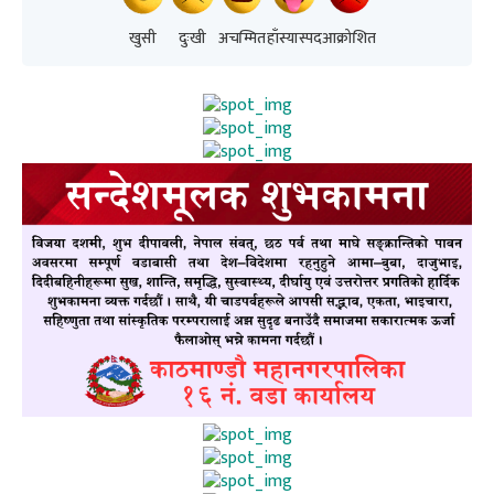
खुसी
दुःखी
अचम्मित
हाँस्यास्पद
आक्रोशित