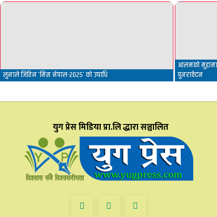
आलमको मुद्दामा 
लुनाले जितिन ‘मिस नेपाल-२०२५’ को उपाधि
पुनरावेदन
युग प्रेस मिडिया प्रा.लि द्धारा सञ्चालित