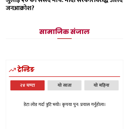
जुलाई २० को संसद मार्च: मोदी सरकारविरुद्ध उर्लिंदै
जनआक्रोश?
सामाजिक संजाल
ट्रेन्डिङ
२४ घण्टा
यो साता
यो महिना
डेटा लोड गर्दा त्रुटि भयो। कृपया पुन: प्रयास गर्नुहोला।