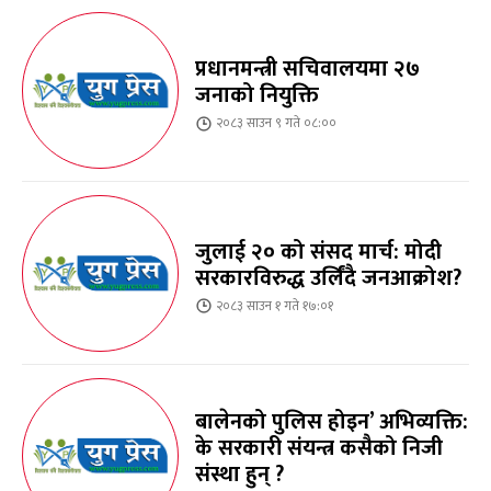
प्रधानमन्त्री सचिवालयमा २७
जनाको नियुक्ति
२०८३ साउन ९ गते ०८:००
जुलाई २० को संसद मार्च: मोदी
सरकारविरुद्ध उर्लिंदै जनआक्रोश?
२०८३ साउन १ गते १७:०१
बालेनको पुलिस होइन’ अभिव्यक्ति:
के सरकारी संयन्त्र कसैको निजी
संस्था हुन् ?