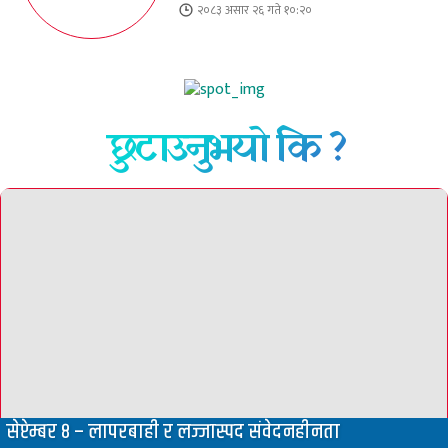
२०८३ असार २६ गते १०:२०
छुटाउनुभयो कि ?
सेप्टेम्बर ८ – लापरबाही र लज्जास्पद संवेदनहीनता