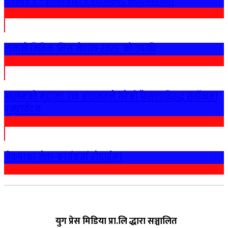
सेप्टेम्बर ८ – लापरबाही र लज्जास्पद संवेदनहीनता
लुनाले जितिन ‘मिस नेपाल-२०२५’ को उपाधि
आलमको मुद्दामा उच्च अदालतले गरेको फैसलाविरुद्ध सर्वोच्चमा
पुनरावेदन
नेकपाका नेता-कार्यकर्ता राेपाईमा
युग प्रेस मिडिया प्रा.लि द्धारा सञ्चालित