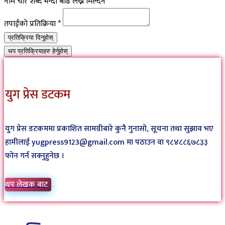
नाम चार शब्द भन्दा बढि लेख्न मिल्दैन
तपाईंको प्रतिक्रिया
*
प्रतिक्रिया दिनुहोस्
थप प्रतिक्रियाहरु हेर्नुहोस्
युग प्रेस डटकम
युग प्रेस डटकममा प्रकाशित सामग्रीबारे कुनै गुनासो, सूचना तथा सुझाव भए
हामीलाई yugpress9123@gmail.com मा पठाउन वा ९८४८८६७८३३
फोन गर्न सक्नुहुनेछ ।
थप लेखक बाट