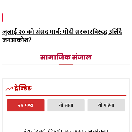
जुलाई २० को संसद मार्च: मोदी सरकारविरुद्ध उर्लिंदै
जनआक्रोश?
सामाजिक संजाल
ट्रेन्डिङ
२४ घण्टा
यो साता
यो महिना
डेटा लोड गर्दा त्रुटि भयो। कृपया पुन: प्रयास गर्नुहोला।