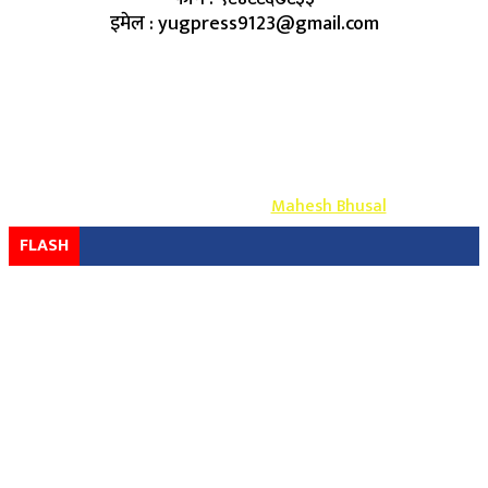
इमेल : yugpress9123@gmail.com
Copyright ©
2026
- युग प्रेस सर्वाधिकार सुरक्षित
Design & Develop By-
Mahesh Bhusal
FLASH