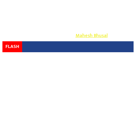
Copyright ©
2026
- युग प्रेस सर्वाधिकार सुरक्षित
Design & Develop By-
Mahesh Bhusal
FLASH