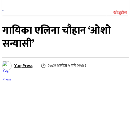
खोज्नुहोस
गायिका एलिना चौहान ‘ओशो
सन्यासी’
Yug Press
२०८१ असोज ५ गते २१:४१