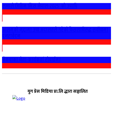
लुनाले जितिन ‘मिस नेपाल-२०२५’ को उपाधि
आलमको मुद्दामा उच्च अदालतले गरेको फैसलाविरुद्ध सर्वोच्चमा
पुनरावेदन
नेकपाका नेता-कार्यकर्ता राेपाईमा
युग प्रेस मिडिया प्रा.लि द्धारा सञ्चालित