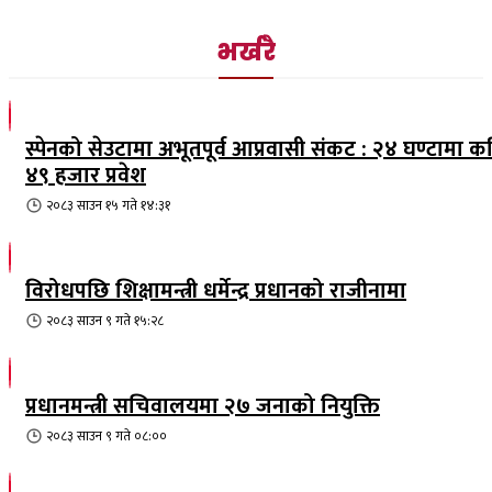
भर्खरै
स्पेनको सेउटामा अभूतपूर्व आप्रवासी संकट : २४ घण्टामा क
४९ हजार प्रवेश
२०८३ साउन १५ गते १४:३१
विरोधपछि शिक्षामन्त्री धर्मेन्द्र प्रधानको राजीनामा
२०८३ साउन ९ गते १५:२८
प्रधानमन्त्री सचिवालयमा २७ जनाको नियुक्ति
२०८३ साउन ९ गते ०८:००