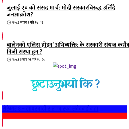
जुलाई २० को संसद मार्च: मोदी सरकारविरुद्ध उर्लिंदै
जनआक्रोश?
२०८३ साउन १ गते १७:०१
बालेनको पुलिस होइन’ अभिव्यक्ति: के सरकारी संयन्त्र कसै
निजी संस्था हुन् ?
२०८३ असार २६ गते १०:२०
छुटाउनुभयो कि ?
सेप्टेम्बर ८ – लापरबाही र लज्जास्पद संवेदनहीनता