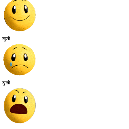
खुसी
दुःखी