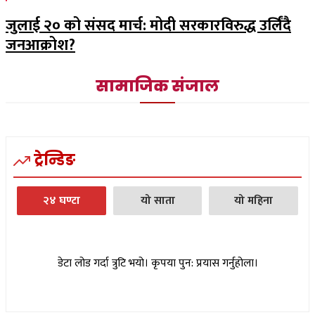
जुलाई २० को संसद मार्च: मोदी सरकारविरुद्ध उर्लिंदै
जनआक्रोश?
सामाजिक संजाल
ट्रेन्डिङ
२४ घण्टा
यो साता
यो महिना
डेटा लोड गर्दा त्रुटि भयो। कृपया पुन: प्रयास गर्नुहोला।