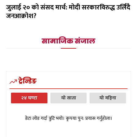
जुलाई २० को संसद मार्च: मोदी सरकारविरुद्ध उर्लिंदै
जनआक्रोश?
सामाजिक संजाल
ट्रेन्डिङ
२४ घण्टा
यो साता
यो महिना
डेटा लोड गर्दा त्रुटि भयो। कृपया पुन: प्रयास गर्नुहोला।