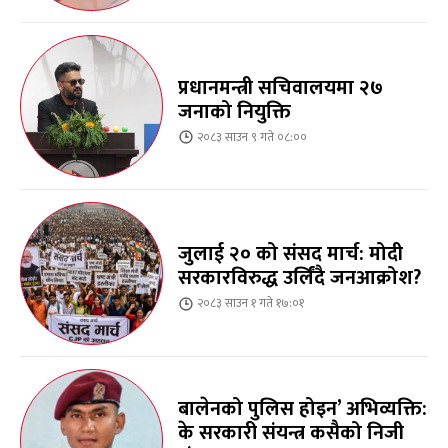
प्रधानमन्त्री सचिवालयमा २७
जनाको नियुक्ति
२०८३ साउन ९ गते ०८:००
जुलाई २० को संसद मार्च: मोदी
सरकारविरुद्ध उर्लिंदै जनआक्रोश?
२०८३ साउन १ गते १७:०१
बालेनको पुलिस होइन’ अभिव्यक्ति:
के सरकारी संयन्त्र कसैको निजी