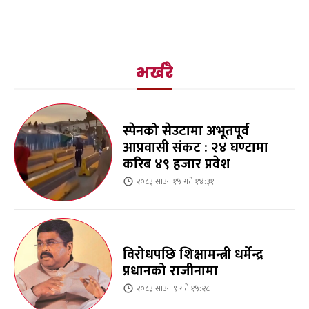
भर्खरै
स्पेनको सेउटामा अभूतपूर्व
आप्रवासी संकट : २४ घण्टामा
करिब ४९ हजार प्रवेश
२०८३ साउन १५ गते १४:३१
विरोधपछि शिक्षामन्त्री धर्मेन्द्र
प्रधानको राजीनामा
२०८३ साउन ९ गते १५:२८