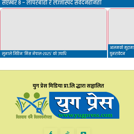
सेप्टेम्बर ८ – लापरबाही र लज्जास्पद संवेदनहीनता
आलमको मुद्दामा 
लुनाले जितिन ‘मिस नेपाल-२०२५’ को उपाधि
पुनरावेदन
युग प्रेस मिडिया प्रा.लि द्धारा सञ्चालित