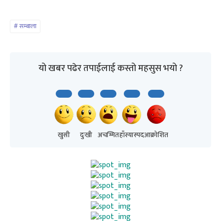
सम्बाला
यो खबर पढेर तपाईलाई कस्तो महसुस भयो ?
खुसी
दुःखी
अचम्मित
हाँस्यास्पद
आक्रोशित