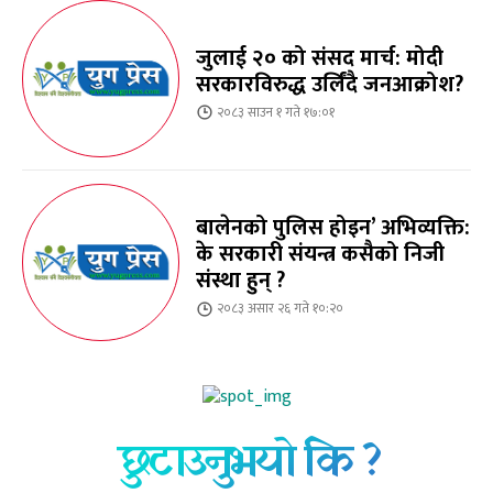
जुलाई २० को संसद मार्च: मोदी
सरकारविरुद्ध उर्लिंदै जनआक्रोश?
२०८३ साउन १ गते १७:०१
बालेनको पुलिस होइन’ अभिव्यक्ति:
के सरकारी संयन्त्र कसैको निजी
संस्था हुन् ?
२०८३ असार २६ गते १०:२०
छुटाउनुभयो कि ?