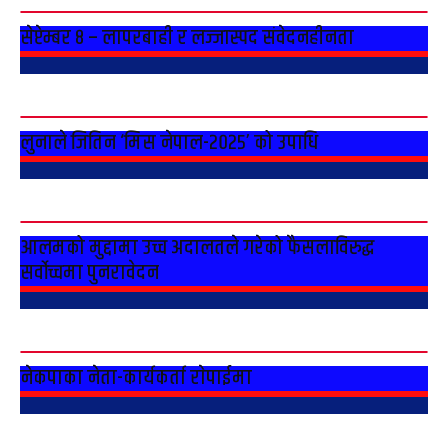
सेप्टेम्बर ८ – लापरबाही र लज्जास्पद संवेदनहीनता
लुनाले जितिन ‘मिस नेपाल-२०२५’ को उपाधि
आलमको मुद्दामा उच्च अदालतले गरेको फैसलाविरुद्ध
सर्वोच्चमा पुनरावेदन
नेकपाका नेता-कार्यकर्ता राेपाईमा