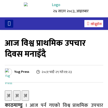
२४ साउन २०८३, आइतबार
खोज्नुहोस
आज विश्व प्राथमिक उपचार
दिवस मनाइँदै
Yug Press
२०८१ भदौ २९ गते ११:२३
अ
अ
अ
काठमाण्डु
। आज पर्न गएको विश्व प्राथमिक उपचार