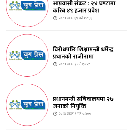
आप्रवासी संकट : २४ घण्टामा
करिब ४९ हजार प्रवेश
२०८३ साउन १५ गते १४:३१
विरोधपछि शिक्षामन्त्री धर्मेन्द्र
प्रधानको राजीनामा
२०८३ साउन ९ गते १५:२८
प्रधानमन्त्री सचिवालयमा २७
जनाको नियुक्ति
२०८३ साउन ९ गते ०८:००