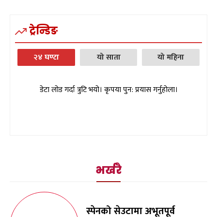
ट्रेन्डिङ
२४ घण्टा
यो साता
यो महिना
डेटा लोड गर्दा त्रुटि भयो। कृपया पुन: प्रयास गर्नुहोला।
भर्खरै
स्पेनको सेउटामा अभूतपूर्व