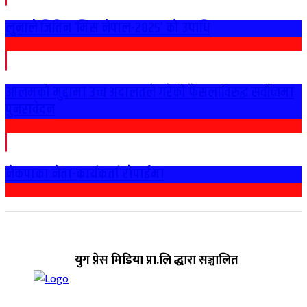
लुनाले जितिन ‘मिस नेपाल-२०२५’ को उपाधि
आलमको मुद्दामा उच्च अदालतले गरेको फैसलाविरुद्ध सर्वोच्चमा
पुनरावेदन
नेकपाका नेता-कार्यकर्ता राेपाईमा
युग प्रेस मिडिया प्रा.लि द्धारा सञ्चालित