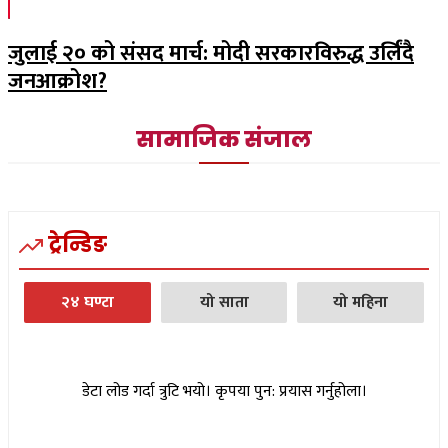
जुलाई २० को संसद मार्च: मोदी सरकारविरुद्ध उर्लिंदै
जनआक्रोश?
सामाजिक संजाल
ट्रेन्डिङ
२४ घण्टा
यो साता
यो महिना
डेटा लोड गर्दा त्रुटि भयो। कृपया पुन: प्रयास गर्नुहोला।