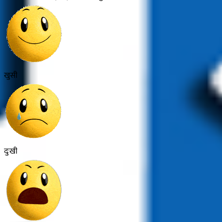
खुसी
दुःखी