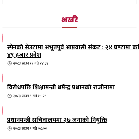
भर्खरै
स्पेनको सेउटामा अभूतपूर्व आप्रवासी संकट : २४ घण्टामा क
४९ हजार प्रवेश
२०८३ साउन १५ गते १४:३१
विरोधपछि शिक्षामन्त्री धर्मेन्द्र प्रधानको राजीनामा
२०८३ साउन ९ गते १५:२८
प्रधानमन्त्री सचिवालयमा २७ जनाको नियुक्ति
२०८३ साउन ९ गते ०८:००