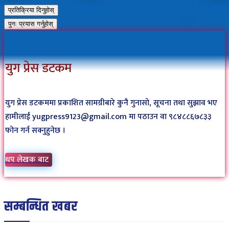
प्रतिक्रिया दिनुहोस्
पुनः प्रयास गर्नुहोस्
युग प्रेस डटकम
युग प्रेस डटकममा प्रकाशित सामग्रीबारे कुनै गुनासो, सूचना तथा सुझाव भए
हामीलाई yugpress9123@gmail.com मा पठाउन वा ९८४८८६७८३३
फोन गर्न सक्नुहुनेछ ।
थप लेखक बाट
सम्बन्धित खबर