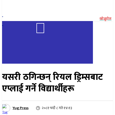
२२ साउन २०८३, शुक्रबार
खोज्नुहोस
२०८१ भदौ ८ गते १४:१३
यसरी ठगिन्छन् रियल ड्रिम्सबाट
एप्लाई गर्ने विद्यार्थीहरू
Yug Press
२०८१ भदौ ८ गते १४:१३