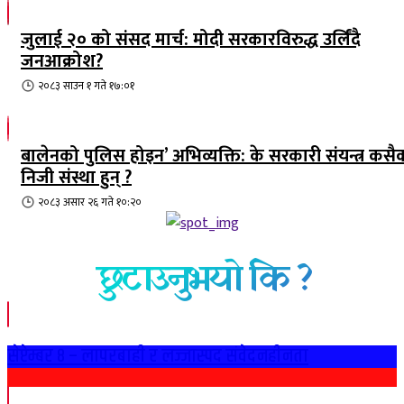
जुलाई २० को संसद मार्च: मोदी सरकारविरुद्ध उर्लिंदै
जनआक्रोश?
२०८३ साउन १ गते १७:०१
बालेनको पुलिस होइन’ अभिव्यक्ति: के सरकारी संयन्त्र कसै
निजी संस्था हुन् ?
२०८३ असार २६ गते १०:२०
छुटाउनुभयो कि ?
सेप्टेम्बर ८ – लापरबाही र लज्जास्पद संवेदनहीनता