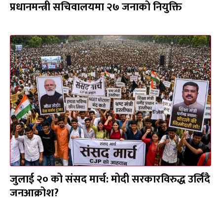
प्रधानमन्त्री सचिवालयमा २७ जनाको नियुक्ति
जुलाई २० को संसद मार्च: मोदी सरकारविरुद्ध उर्लिंदै
जनआक्रोश?