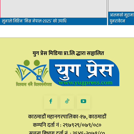
आलमको मुद्दामा 
लुनाले जितिन ‘मिस नेपाल-२०२५’ को उपाधि
पुनरावेदन
युग प्रेस मिडिया प्रा.लि द्धारा सञ्चालित
काठमाडौं महानगरपालिका-१७, काठमाडौं
कम्पनि दर्ता नं : २९७९२९/०७९/०८०
सूचना बिभाग दर्ता नं. : ३६४६-२०७९/८०