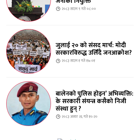
जनाको नियुक्ति
२०८३ साउन ९ गते ०८:००
जुलाई २० को संसद मार्च: मोदी
सरकारविरुद्ध उर्लिंदै जनआक्रोश?
२०८३ साउन १ गते १७:०१
बालेनको पुलिस होइन’ अभिव्यक्ति:
के सरकारी संयन्त्र कसैको निजी
संस्था हुन् ?
२०८३ असार २६ गते १०:२०