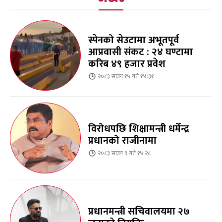
स्पेनको सेउटामा अभूतपूर्व
आप्रवासी संकट : २४ घण्टामा
करिब ४९ हजार प्रवेश
२०८३ साउन १५ गते १४:३१
विरोधपछि शिक्षामन्त्री धर्मेन्द्र
प्रधानको राजीनामा
२०८३ साउन ९ गते १५:२८
प्रधानमन्त्री सचिवालयमा २७