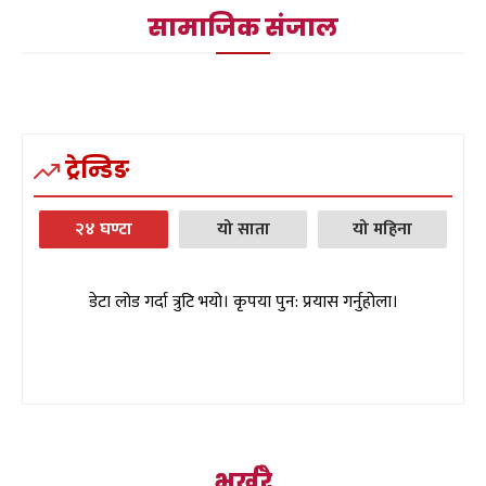
सामाजिक संजाल
ट्रेन्डिङ
२४ घण्टा
यो साता
यो महिना
डेटा लोड गर्दा त्रुटि भयो। कृपया पुन: प्रयास गर्नुहोला।
भर्खरै