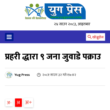
२४ साउन २०८३, आइतबार
खोज्नुहोस
प्रहरी द्धारा ९ जना जुवाडे पक्राउ
Yug Press
२०८१ साउन ३२ गते १७:४२
अ
अ
अ