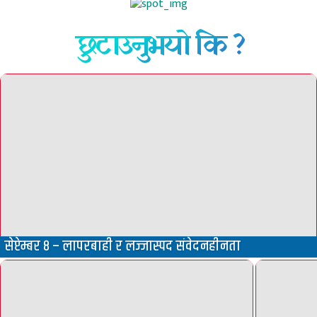
छुटाउनुभयो कि ?
सेप्टेम्बर ८ – लापरबाही र लज्जास्पद संवेदनहीनता