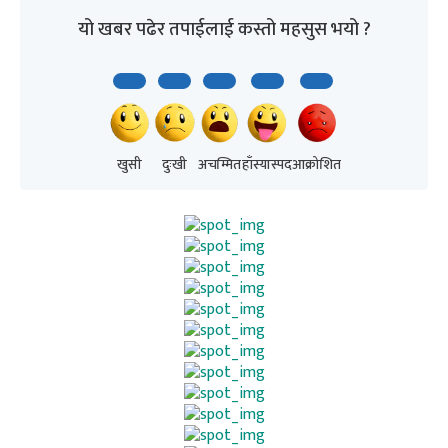
यो खबर पढेर तपाईलाई कस्तो महसुस भयो ?
खुसी
दुःखी
अचम्मित
हाँस्यास्पद
आक्रोशित