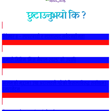
छुटाउनुभयो कि ?
सेप्टेम्बर ८ – लापरबाही र लज्जास्पद संवेदनहीनता
लुनाले जितिन ‘मिस नेपाल-२०२५’ को उपाधि
आलमको मुद्दामा उच्च अदालतले गरेको फैसलाविरुद्ध सर्वोच्चमा
पुनरावेदन