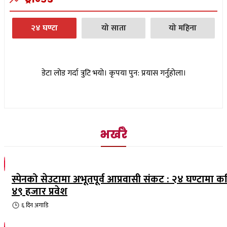
२४ घण्टा
यो साता
यो महिना
डेटा लोड गर्दा त्रुटि भयो। कृपया पुन: प्रयास गर्नुहोला।
भर्खरै
स्पेनको सेउटामा अभूतपूर्व आप्रवासी संकट : २४ घण्टामा क
४९ हजार प्रवेश
६ दिन
अगाडि