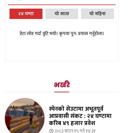
२४ घण्टा
यो साता
यो महिना
डेटा लोड गर्दा त्रुटि भयो। कृपया पुन: प्रयास गर्नुहोला।
भर्खरै
स्पेनको सेउटामा अभूतपूर्व
आप्रवासी संकट : २४ घण्टामा
करिब ४९ हजार प्रवेश
२०८३ साउन १५ गते १४:३१