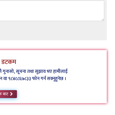
ेस डटकम
कुनै गुनासो, सूचना तथा सुझाव भए हामीलाई
ा ९८४८८६७८३३ फोन गर्न सक्नुहुनेछ ।
क बाट