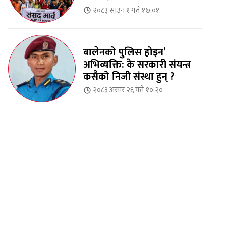
२०८३ साउन १ गते १७:०१
बालेनको पुलिस होइन’
अभिव्यक्ति: के सरकारी संयन्त्र
कसैको निजी संस्था हुन् ?
२०८३ असार २६ गते १०:२०