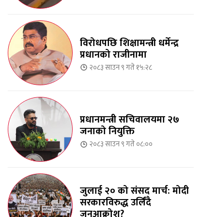
विरोधपछि शिक्षामन्त्री धर्मेन्द्र
प्रधानको राजीनामा
२०८३ साउन ९ गते १५:२८
प्रधानमन्त्री सचिवालयमा २७
जनाको नियुक्ति
२०८३ साउन ९ गते ०८:००
जुलाई २० को संसद मार्च: मोदी
सरकारविरुद्ध उर्लिंदै
जनआक्रोश?