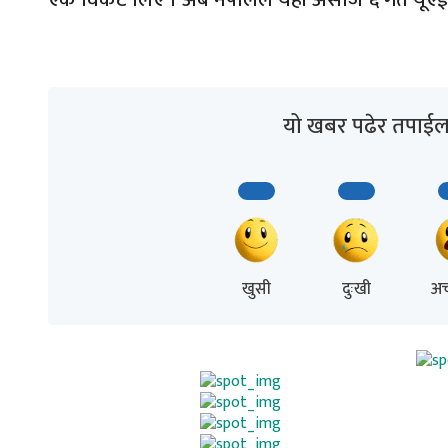
यो खबर पढेर तपाईल
खुसी
दुःखी
अच