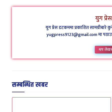
युग प्र
युग प्रेस डटकममा प्रकाशित सामग्रीबारे 
yugpress9123@gmail.com मा पठाउन व
थप लेख
सम्बन्धित खबर