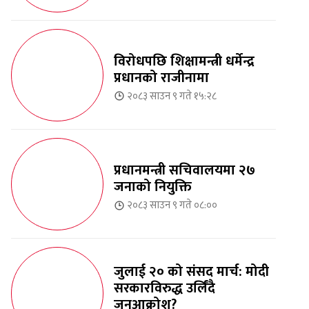
विरोधपछि शिक्षामन्त्री धर्मेन्द्र
प्रधानको राजीनामा
२०८३ साउन ९ गते १५:२८
प्रधानमन्त्री सचिवालयमा २७
जनाको नियुक्ति
२०८३ साउन ९ गते ०८:००
जुलाई २० को संसद मार्च: मोदी
सरकारविरुद्ध उर्लिंदै
जनआक्रोश?