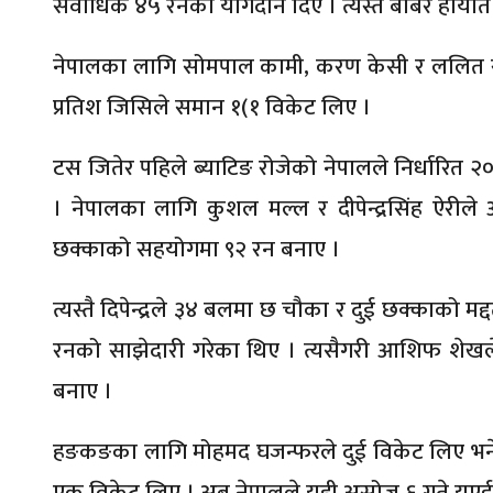
सर्वाधिक ४५ रनको योगदान दिए । त्यस्तै बाबर हाया
नेपालका लागि सोमपाल कामी, करण केसी र ललित राजव
प्रतिश जिसिले समान १(१ विकेट लिए ।
टस जितेर पहिले ब्याटिङ रोजेको नेपालले निर्धारित
। नेपालका लागि कुशल मल्ल र दीपेन्द्रसिंह ऐरी
छक्काको सहयोगमा ९२ रन बनाए ।
त्यस्तै दिपेन्द्रले ३४ बलमा छ चौका र दुई छक्काको म
रनको साझेदारी गरेका थिए । त्यसैगरी आशिफ शेखले
बनाए ।
हङकङका लागि मोहमद घजन्फरले दुई विकेट लिए भने
एक विकेट लिए । अब नेपालले यही असोज ६ गते यूएईस