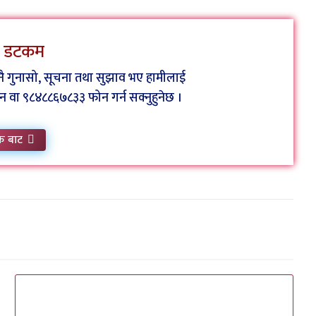
ेस डटकम
कुनै गुनासो, सूचना तथा सुझाव भए हामीलाई
ा ९८४८८६७८३३ फोन गर्न सक्नुहुनेछ ।
क बाट