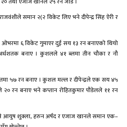
त २० तथा एजाज खानले २५ रन जोडे ।
ंशीले समान २(२ विकेट लिए भने दीपेन्द्र सिंह ऐरी र
 २० ओभरमा ६ विकेट गुमाएर दुई सय १३ रन बनाएको थियो
ले अर्धशतक बनाए । कुशलले ४१ ब्लमा तीन चौका र नौ
द्दतमा ५७ रन बनाए । कुशल मल्ल र दीपेन्द्रले एक सय ४५
 २० रन बनाए भने कप्तान रोहितकुमार पौडेलले ११ रन
 आयुष शुक्ला, हरुन अर्षद र एजाज खानले समान एक–
ँग खेल्नेछ ।