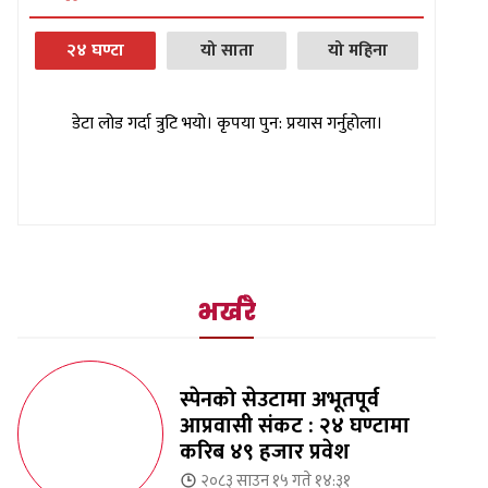
२४ घण्टा
यो साता
यो महिना
डेटा लोड गर्दा त्रुटि भयो। कृपया पुन: प्रयास गर्नुहोला।
भर्खरै
स्पेनको सेउटामा अभूतपूर्व
आप्रवासी संकट : २४ घण्टामा
करिब ४९ हजार प्रवेश
२०८३ साउन १५ गते १४:३१