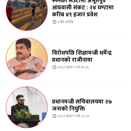
स्पेनको सेउटामा अभूतपूर्व
आप्रवासी संकट : २४ घण्टामा
करिब ४९ हजार प्रवेश
६ दिन
अगाडि
विरोधपछि शिक्षामन्त्री धर्मेन्द्र
प्रधानको राजीनामा
२०८३ साउन ९ गते १५:२८
प्रधानमन्त्री सचिवालयमा २७
जनाको नियुक्ति
२०८३ साउन ९ गते ०८:००