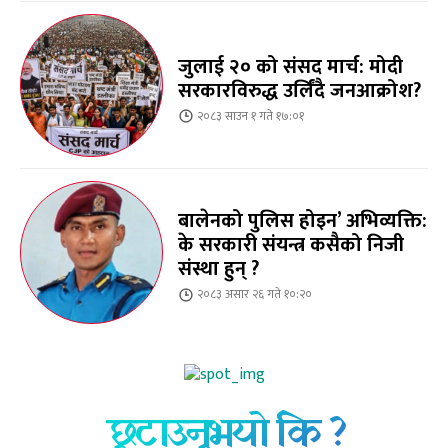
जुलाई २० को संसद मार्च: मोदी
सरकारविरुद्ध उर्लिंदै जनआक्रोश?
२०८३ साउन १ गते १७:०१
बालेनको पुलिस होइन’ अभिव्यक्ति:
के सरकारी संयन्त्र कसैको निजी
संस्था हुन् ?
२०८३ असार २६ गते १०:२०
छुटाउनुभयो कि ?