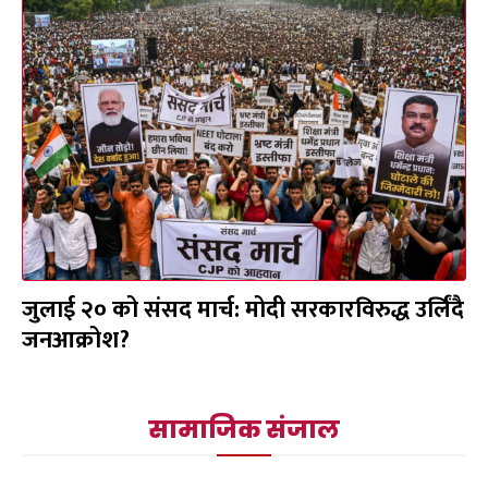
जुलाई २० को संसद मार्च: मोदी सरकारविरुद्ध उर्लिंदै
जनआक्रोश?
सामाजिक संजाल