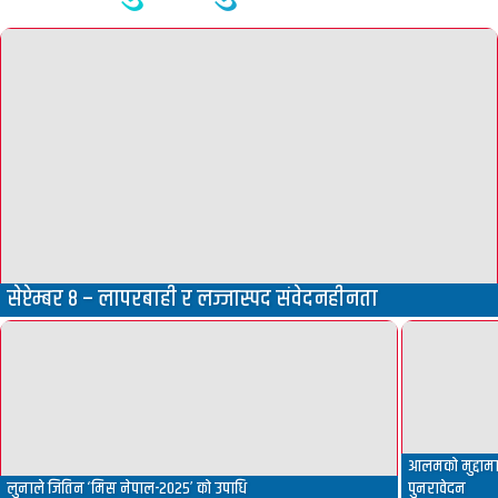
सेप्टेम्बर ८ – लापरबाही र लज्जास्पद संवेदनहीनता
आलमको मुद्दामा 
लुनाले जितिन ‘मिस नेपाल-२०२५’ को उपाधि
पुनरावेदन