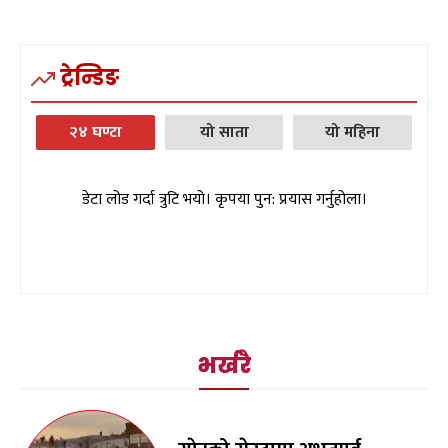
ट्रेन्डिङ
२४ घण्टा
यो साता
यो महिना
डेटा लोड गर्दा त्रुटि भयो। कृपया पुन: प्रयास गर्नुहोला।
भर्खरै