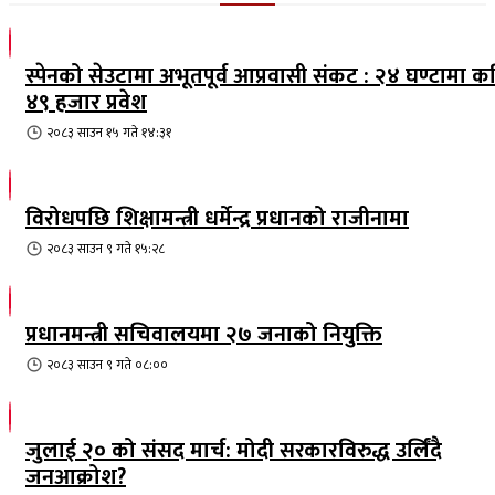
स्पेनको सेउटामा अभूतपूर्व आप्रवासी संकट : २४ घण्टामा क
४९ हजार प्रवेश
२०८३ साउन १५ गते १४:३१
विरोधपछि शिक्षामन्त्री धर्मेन्द्र प्रधानको राजीनामा
२०८३ साउन ९ गते १५:२८
प्रधानमन्त्री सचिवालयमा २७ जनाको नियुक्ति
२०८३ साउन ९ गते ०८:००
जुलाई २० को संसद मार्च: मोदी सरकारविरुद्ध उर्लिंदै
जनआक्रोश?