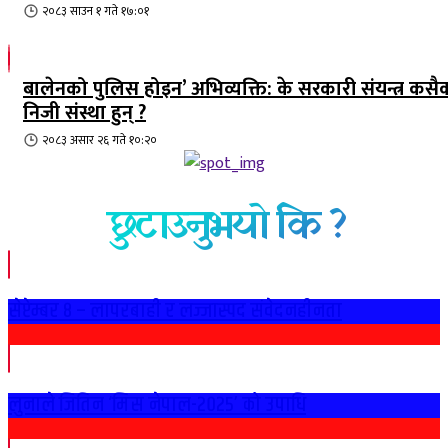
२०८३ साउन १ गते १७:०१
बालेनको पुलिस होइन’ अभिव्यक्ति: के सरकारी संयन्त्र कसै
निजी संस्था हुन् ?
२०८३ असार २६ गते १०:२०
छुटाउनुभयो कि ?
सेप्टेम्बर ८ – लापरबाही र लज्जास्पद संवेदनहीनता
लुनाले जितिन ‘मिस नेपाल-२०२५’ को उपाधि