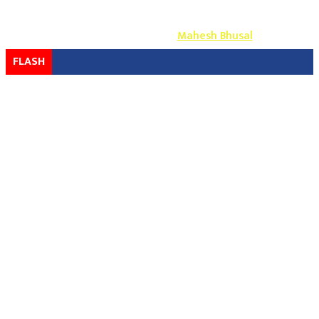
Copyright ©
2026
- युग प्रेस सर्वाधिकार सुरक्षित
Design & Develop By-
Mahesh Bhusal
FLASH