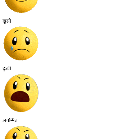
खुसी
दुःखी
अचम्मित