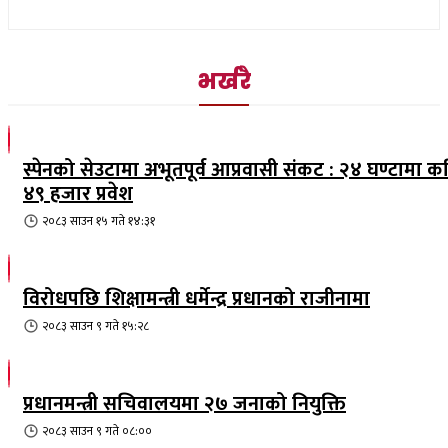
भर्खरै
स्पेनको सेउटामा अभूतपूर्व आप्रवासी संकट : २४ घण्टामा क
४९ हजार प्रवेश
२०८३ साउन १५ गते १४:३१
विरोधपछि शिक्षामन्त्री धर्मेन्द्र प्रधानको राजीनामा
२०८३ साउन ९ गते १५:२८
प्रधानमन्त्री सचिवालयमा २७ जनाको नियुक्ति
२०८३ साउन ९ गते ०८:००