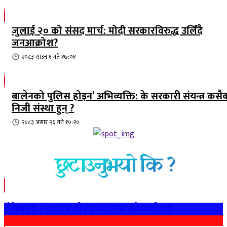
जुलाई २० को संसद मार्च: मोदी सरकारविरुद्ध उर्लिंदै
जनआक्रोश?
२०८३ साउन १ गते १७:०१
बालेनको पुलिस होइन’ अभिव्यक्ति: के सरकारी संयन्त्र कसै
निजी संस्था हुन् ?
२०८३ असार २६ गते १०:२०
छुटाउनुभयो कि ?
सेप्टेम्बर ८ – लापरबाही र लज्जास्पद संवेदनहीनता