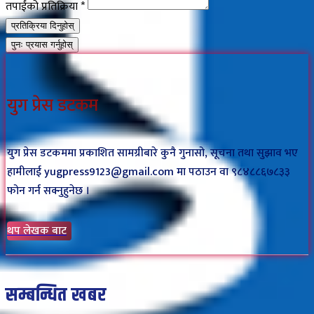
तपाईंको प्रतिक्रिया
*
प्रतिक्रिया दिनुहोस्
पुनः प्रयास गर्नुहोस्
युग प्रेस डटकम
युग प्रेस डटकममा प्रकाशित सामग्रीबारे कुनै गुनासो, सूचना तथा सुझाव भए
हामीलाई yugpress9123@gmail.com मा पठाउन वा ९८४८८६७८३३
फोन गर्न सक्नुहुनेछ ।
थप लेखक बाट
सम्बन्धित खबर