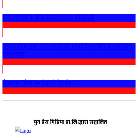
लुनाले जितिन ‘मिस नेपाल-२०२५’ को उपाधि
आलमको मुद्दामा उच्च अदालतले गरेको फैसलाविरुद्ध सर्वोच्चमा
पुनरावेदन
नेकपाका नेता-कार्यकर्ता राेपाईमा
युग प्रेस मिडिया प्रा.लि द्धारा सञ्चालित