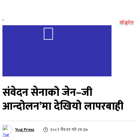
२२ साउन २०८३, शुक्रबार
खोज्नुहोस
२०८२ चैत्र ११ गते २१:३७
संवेदन सेनाको जेन–जी
आन्दोलन’मा देखियो लापरबाही
Yug Press
२०८२ चैत्र ११ गते २१:३७