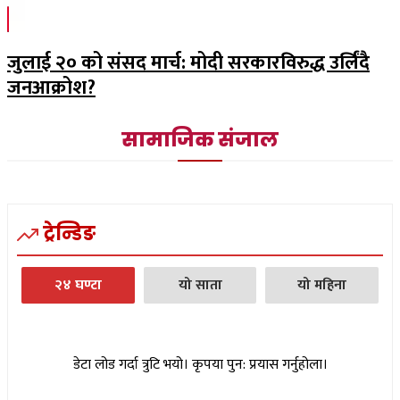
जुलाई २० को संसद मार्च: मोदी सरकारविरुद्ध उर्लिंदै
जनआक्रोश?
सामाजिक संजाल
ट्रेन्डिङ
२४ घण्टा
यो साता
यो महिना
डेटा लोड गर्दा त्रुटि भयो। कृपया पुन: प्रयास गर्नुहोला।