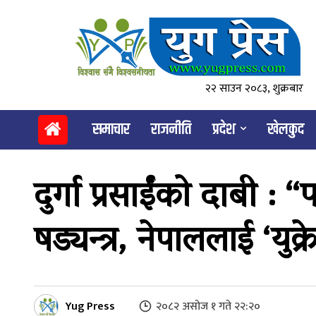
२२ साउन २०८३, शुक्रबार
समाचार
राजनीति
प्रदेश
खेलकुद
दुर्गा प्रसाईंको दाबी : 
षड्यन्त्र, नेपाललाई ‘युक
Yug Press
२०८२ असोज १ गते २२:२०