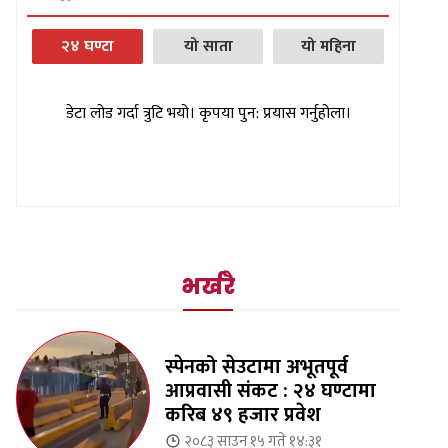
२४ घण्टा
यो साता
यो महिना
डेटा लोड गर्दा त्रुटि भयो। कृपया पुन: प्रयास गर्नुहोला।
भर्खरै
स्पेनको सेउटामा अभूतपूर्व
आप्रवासी संकट : २४ घण्टामा
करिब ४९ हजार प्रवेश
२०८३ साउन १५ गते १४:३१