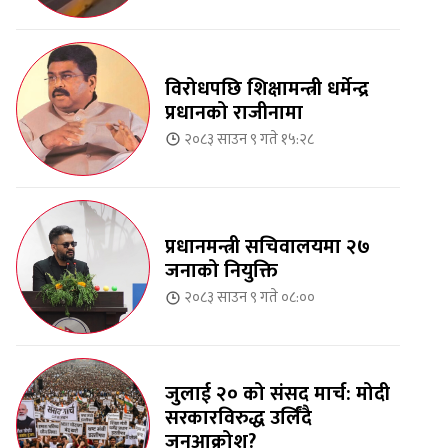
विरोधपछि शिक्षामन्त्री धर्मेन्द्र
प्रधानको राजीनामा
२०८३ साउन ९ गते १५:२८
प्रधानमन्त्री सचिवालयमा २७
जनाको नियुक्ति
२०८३ साउन ९ गते ०८:००
जुलाई २० को संसद मार्च: मोदी
सरकारविरुद्ध उर्लिंदै
जनआक्रोश?