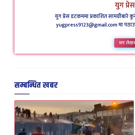
युग प्र
युग प्रेस डटकममा प्रकाशित सामग्रीबारे 
yugpress9123@gmail.com मा पठाउन व
थप लेख
सम्बन्धित खबर