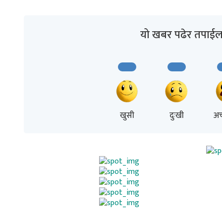
यो खबर पढेर तपाईल
खुसी
दुःखी
अच