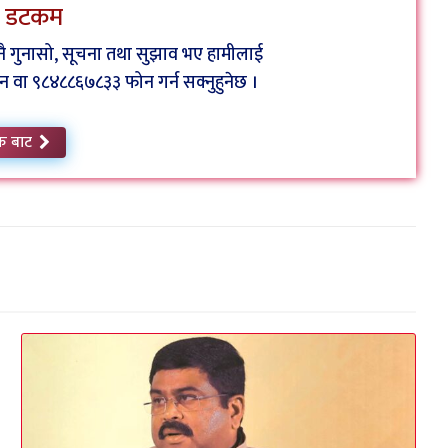
ेस डटकम
कुनै गुनासो, सूचना तथा सुझाव भए हामीलाई
ा ९८४८८६७८३३ फोन गर्न सक्नुहुनेछ ।
क बाट