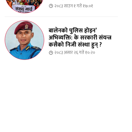
२०८३ साउन १ गते १७:०१
बालेनको पुलिस होइन’
अभिव्यक्ति: के सरकारी संयन्त्र
कसैको निजी संस्था हुन् ?
२०८३ असार २६ गते १०:२०