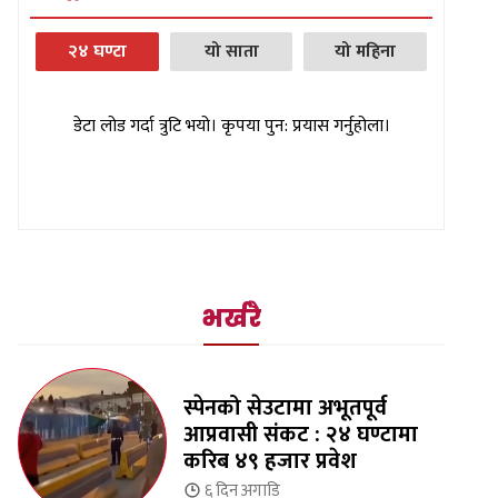
२४ घण्टा
यो साता
यो महिना
डेटा लोड गर्दा त्रुटि भयो। कृपया पुन: प्रयास गर्नुहोला।
भर्खरै
स्पेनको सेउटामा अभूतपूर्व
आप्रवासी संकट : २४ घण्टामा
करिब ४९ हजार प्रवेश
६ दिन
अगाडि