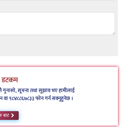
ेस डटकम
कुनै गुनासो, सूचना तथा सुझाव भए हामीलाई
ा ९८४८८६७८३३ फोन गर्न सक्नुहुनेछ ।
क बाट