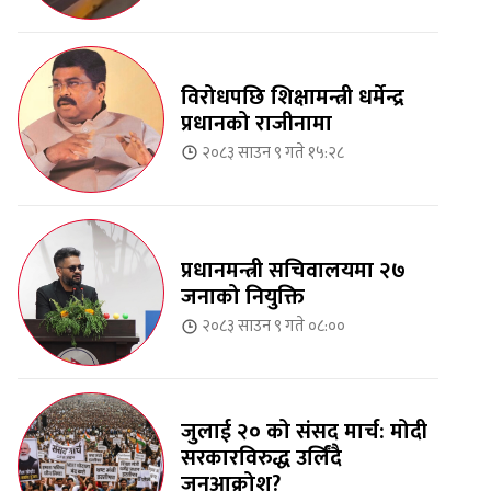
विरोधपछि शिक्षामन्त्री धर्मेन्द्र
प्रधानको राजीनामा
२०८३ साउन ९ गते १५:२८
प्रधानमन्त्री सचिवालयमा २७
जनाको नियुक्ति
२०८३ साउन ९ गते ०८:००
जुलाई २० को संसद मार्च: मोदी
सरकारविरुद्ध उर्लिंदै
जनआक्रोश?