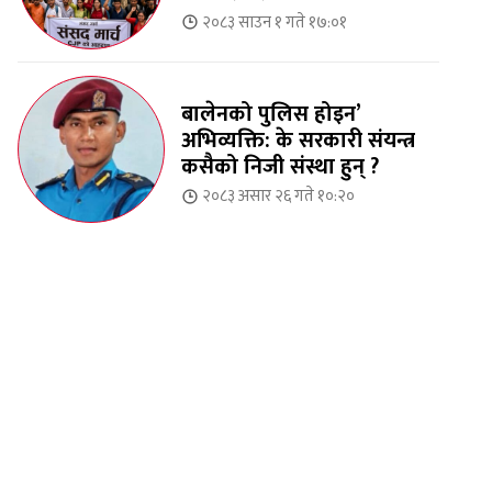
२०८३ साउन १ गते १७:०१
बालेनको पुलिस होइन’
अभिव्यक्ति: के सरकारी संयन्त्र
कसैको निजी संस्था हुन् ?
२०८३ असार २६ गते १०:२०