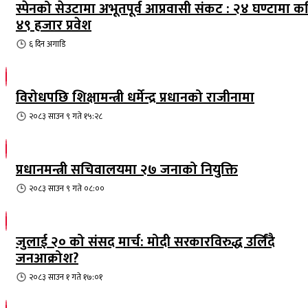
स्पेनको सेउटामा अभूतपूर्व आप्रवासी संकट : २४ घण्टामा क
४९ हजार प्रवेश
६ दिन
अगाडि
विरोधपछि शिक्षामन्त्री धर्मेन्द्र प्रधानको राजीनामा
२०८३ साउन ९ गते १५:२८
प्रधानमन्त्री सचिवालयमा २७ जनाको नियुक्ति
२०८३ साउन ९ गते ०८:००
जुलाई २० को संसद मार्च: मोदी सरकारविरुद्ध उर्लिंदै
जनआक्रोश?
२०८३ साउन १ गते १७:०१