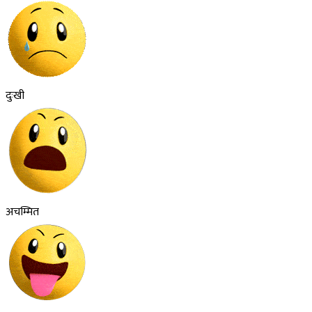
दुःखी
अचम्मित