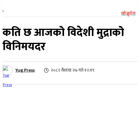
खोज्नुहोस
कति छ आजको विदेशी मुद्राको
विनिमयदर
Yug Press
२०८२ वैशाख २७ गते १२:१९