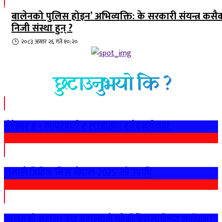
बालेनको पुलिस होइन’ अभिव्यक्ति: के सरकारी संयन्त्र कसै
निजी संस्था हुन् ?
२०८३ असार २६ गते १०:२०
छुटाउनुभयो कि ?
सेप्टेम्बर ८ – लापरबाही र लज्जास्पद संवेदनहीनता
लुनाले जितिन ‘मिस नेपाल-२०२५’ को उपाधि
आलमको मुद्दामा उच्च अदालतले गरेको फैसलाविरुद्ध सर्वोच्चमा