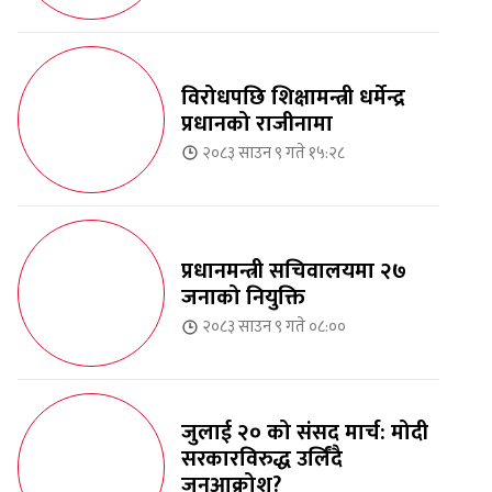
विरोधपछि शिक्षामन्त्री धर्मेन्द्र
प्रधानको राजीनामा
२०८३ साउन ९ गते १५:२८
प्रधानमन्त्री सचिवालयमा २७
जनाको नियुक्ति
२०८३ साउन ९ गते ०८:००
जुलाई २० को संसद मार्च: मोदी
सरकारविरुद्ध उर्लिंदै
जनआक्रोश?