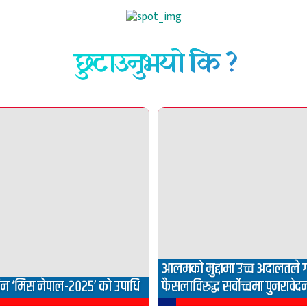
छुटाउनुभयो कि ?
आलमको मुद्दामा उच्च अदालतले 
िन ‘मिस नेपाल-२०२५’ को उपाधि
फैसलाविरुद्ध सर्वोच्चमा पुनरावेद