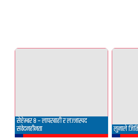
सेप्टेम्बर ८ – लापरबाही र लज्जास्पद
संवेदनहीनता
लुनाले जित