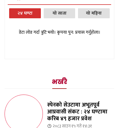
२४ घण्टा
यो साता
यो महिना
डेटा लोड गर्दा त्रुटि भयो। कृपया पुन: प्रयास गर्नुहोला।
भर्खरै
स्पेनको सेउटामा अभूतपूर्व
आप्रवासी संकट : २४ घण्टामा
करिब ४९ हजार प्रवेश
२०८३ साउन १५ गते १४:३१