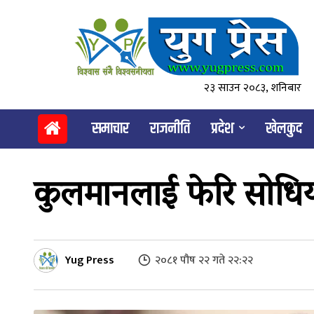
२३ साउन २०८३, शनिबार
समाचार
राजनीति
प्रदेश
खेलकुद
कुलमानलाई फेरि सोधियो
Yug Press
२०८१ पौष २२ गते २२:२२