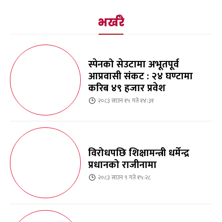
भर्खरै
स्पेनको सेउटामा अभूतपूर्व
आप्रवासी संकट : २४ घण्टामा
करिब ४९ हजार प्रवेश
२०८३ साउन १५ गते १४:३१
विरोधपछि शिक्षामन्त्री धर्मेन्द्र
प्रधानको राजीनामा
२०८३ साउन ९ गते १५:२८