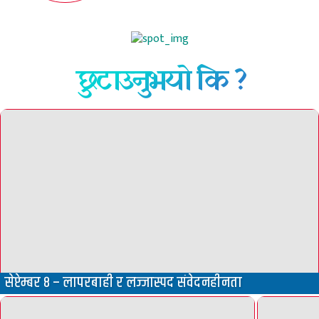
छुटाउनुभयो कि ?
सेप्टेम्बर ८ – लापरबाही र लज्जास्पद संवेदनहीनता