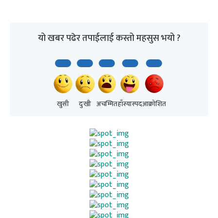
यो खबर पढेर तपाईलाई कस्तो महसुस भयो ?
खुसी
दुःखी
अचम्मित
हाँस्यास्पद
आक्रोशित