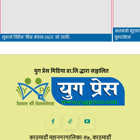
आलमको मुद्दामा 
लुनाले जितिन ‘मिस नेपाल-२०२५’ को उपाधि
पुनरावेदन
युग प्रेस मिडिया प्रा.लि द्धारा सञ्चालित
काठमाडौं महानगरपालिका-१७, काठमाडौं