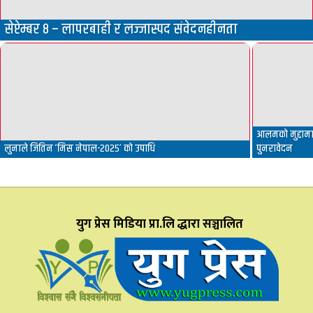
सेप्टेम्बर ८ – लापरबाही र लज्जास्पद संवेदनहीनता
आलमको मुद्दामा 
लुनाले जितिन ‘मिस नेपाल-२०२५’ को उपाधि
पुनरावेदन
युग प्रेस मिडिया प्रा.लि द्धारा सञ्चालित