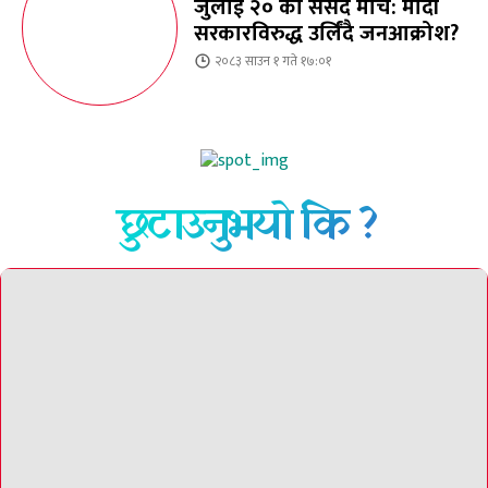
जुलाई २० को संसद मार्च: मोदी
सरकारविरुद्ध उर्लिंदै जनआक्रोश?
२०८३ साउन १ गते १७:०१
छुटाउनुभयो कि ?