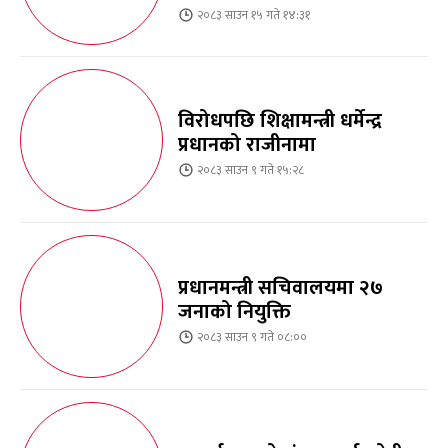
२०८३ साउन १५ गते १४:३१
विरोधपछि शिक्षामन्त्री धर्मेन्द्र
प्रधानको राजीनामा
२०८३ साउन ९ गते १५:२८
प्रधानमन्त्री सचिवालयमा २७
जनाको नियुक्ति
२०८३ साउन ९ गते ०८:००