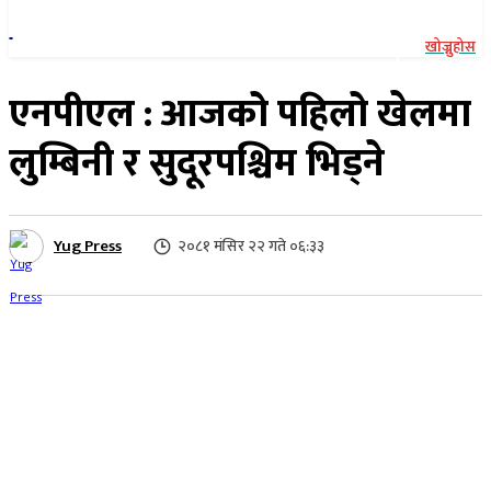
खोज्नुहोस
एनपीएल : आजको पहिलो खेलमा
लुम्बिनी र सुदूरपश्चिम भिड्ने
Yug Press
२०८१ मंसिर २२ गते ०६:३३