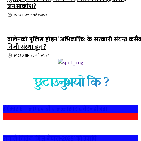
जनआक्रोश?
२०८३ साउन १ गते १७:०१
बालेनको पुलिस होइन’ अभिव्यक्ति: के सरकारी संयन्त्र कसै
निजी संस्था हुन् ?
२०८३ असार २६ गते १०:२०
छुटाउनुभयो कि ?
सेप्टेम्बर ८ – लापरबाही र लज्जास्पद संवेदनहीनता
लुनाले जितिन ‘मिस नेपाल-२०२५’ को उपाधि