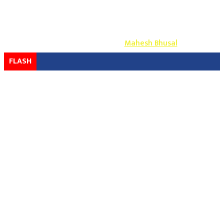
Copyright ©
2026
- युग प्रेस सर्वाधिकार सुरक्षित
Design & Develop By-
Mahesh Bhusal
FLASH