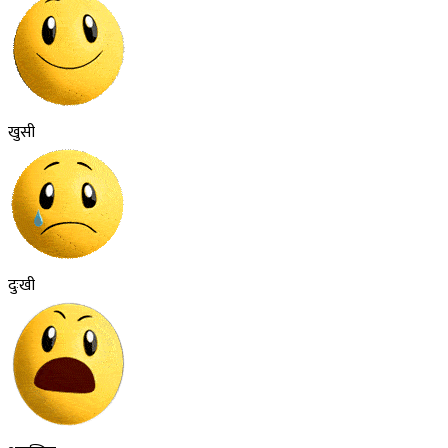
खुसी
दुःखी