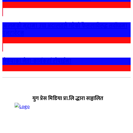
आलमको मुद्दामा उच्च अदालतले गरेको फैसलाविरुद्ध सर्वोच्चमा
पुनरावेदन
नेकपाका नेता-कार्यकर्ता राेपाईमा
युग प्रेस मिडिया प्रा.लि द्धारा सञ्चालित