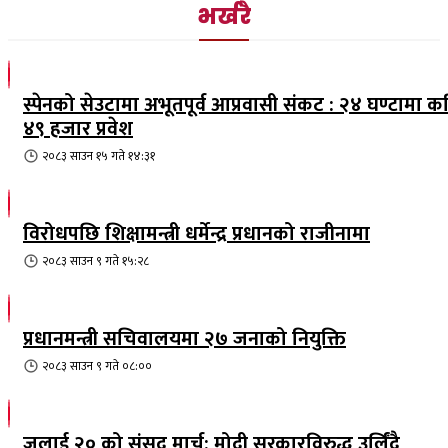
भर्खरै
स्पेनको सेउटामा अभूतपूर्व आप्रवासी संकट : २४ घण्टामा क
४९ हजार प्रवेश
२०८३ साउन १५ गते १४:३१
विरोधपछि शिक्षामन्त्री धर्मेन्द्र प्रधानको राजीनामा
२०८३ साउन ९ गते १५:२८
प्रधानमन्त्री सचिवालयमा २७ जनाको नियुक्ति
२०८३ साउन ९ गते ०८:००
जुलाई २० को संसद मार्च: मोदी सरकारविरुद्ध उर्लिंदै