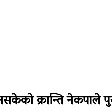
्थतन्त्र
विश्व
कला/साहित्य
विचार
सूचना प्रविधि
अन
केको क्रान्ति नेकपाले पुरा