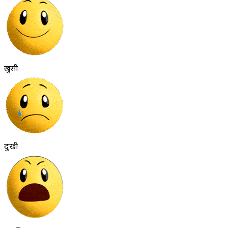
खुसी
दुःखी