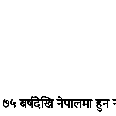
A password will be e-mailed to you.
२४ साउन २०८३, आइतबार
समाचार
राजनीति
प्रदेश
खेलकुद
अर
७५ बर्षदेखि नेपालमा हुन नस