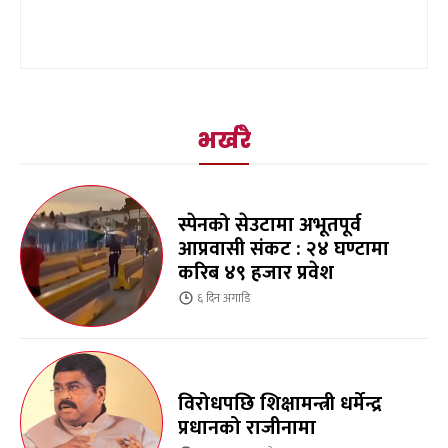
भर्खरै
स्पेनको सेउटामा अभूतपूर्व
आप्रवासी संकट : २४ घण्टामा
करिब ४९ हजार प्रवेश
६ दिन
अगाडि
विरोधपछि शिक्षामन्त्री धर्मेन्द्र
प्रधानको राजीनामा