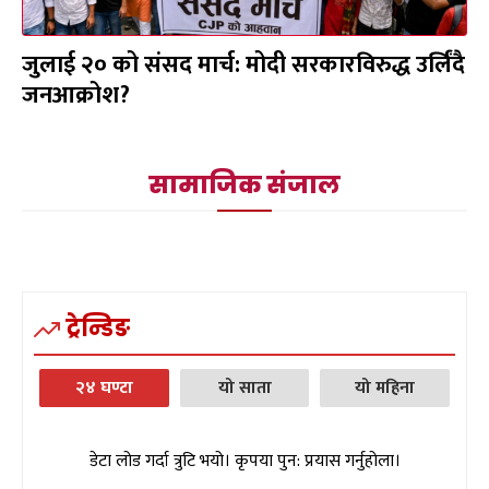
जुलाई २० को संसद मार्च: मोदी सरकारविरुद्ध उर्लिंदै
जनआक्रोश?
सामाजिक संजाल
ट्रेन्डिङ
२४ घण्टा
यो साता
यो महिना
डेटा लोड गर्दा त्रुटि भयो। कृपया पुन: प्रयास गर्नुहोला।