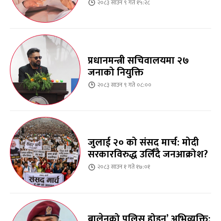
२०८३ साउन ९ गते १५:२८
प्रधानमन्त्री सचिवालयमा २७
जनाको नियुक्ति
२०८३ साउन ९ गते ०८:००
जुलाई २० को संसद मार्च: मोदी
सरकारविरुद्ध उर्लिंदै जनआक्रोश?
२०८३ साउन १ गते १७:०१
बालेनको पुलिस होइन’ अभिव्यक्ति: