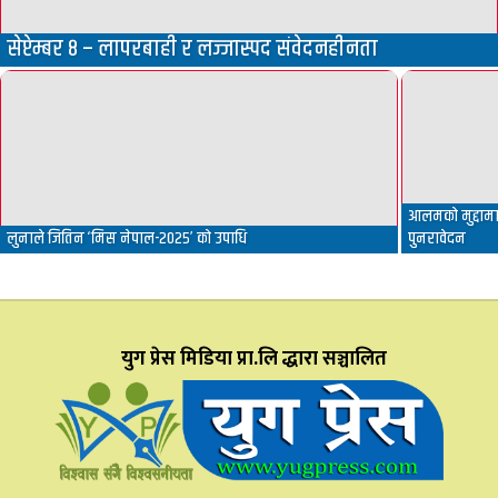
सेप्टेम्बर ८ – लापरबाही र लज्जास्पद संवेदनहीनता
आलमको मुद्दामा 
लुनाले जितिन ‘मिस नेपाल-२०२५’ को उपाधि
पुनरावेदन
युग प्रेस मिडिया प्रा.लि द्धारा सञ्चालित