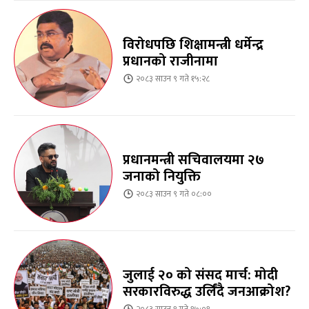
विरोधपछि शिक्षामन्त्री धर्मेन्द्र
प्रधानको राजीनामा
२०८३ साउन ९ गते १५:२८
प्रधानमन्त्री सचिवालयमा २७
जनाको नियुक्ति
२०८३ साउन ९ गते ०८:००
जुलाई २० को संसद मार्च: मोदी
सरकारविरुद्ध उर्लिंदै जनआक्रोश?
२०८३ साउन १ गते १७:०१