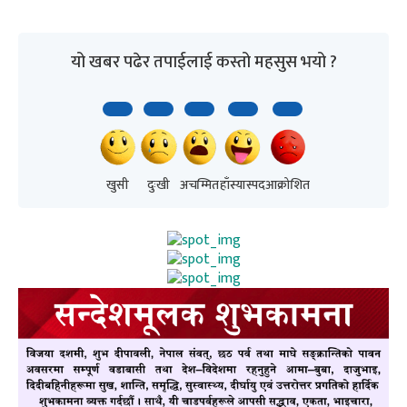
यो खबर पढेर तपाईलाई कस्तो महसुस भयो ?
खुसी
दुःखी
अचम्मित
हाँस्यास्पद
आक्रोशित