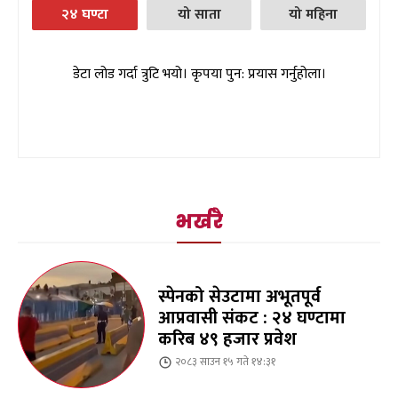
२४ घण्टा
यो साता
यो महिना
डेटा लोड गर्दा त्रुटि भयो। कृपया पुन: प्रयास गर्नुहोला।
भर्खरै
स्पेनको सेउटामा अभूतपूर्व
आप्रवासी संकट : २४ घण्टामा
करिब ४९ हजार प्रवेश
२०८३ साउन १५ गते १४:३१