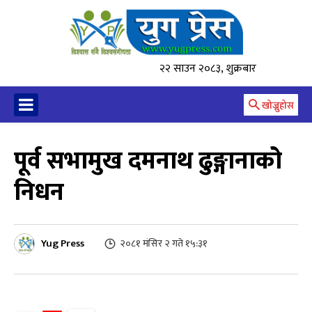
२२ साउन २०८३, शुक्रबार
खोज्नुहोस
पूर्व सभामुख दमनाथ ढुङ्गानाको
निधन
Yug Press
२०८१ मंसिर २ गते १५:३१