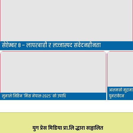
सेप्टेम्बर ८ – लापरबाही र लज्जास्पद संवेदनहीनता
आलमको मुद्दामा 
लुनाले जितिन ‘मिस नेपाल-२०२५’ को उपाधि
पुनरावेदन
युग प्रेस मिडिया प्रा.लि द्धारा सञ्चालित