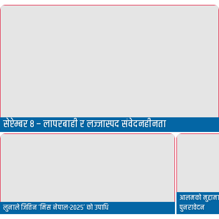
सेप्टेम्बर ८ – लापरबाही र लज्जास्पद संवेदनहीनता
आलमको मुद्दामा 
लुनाले जितिन ‘मिस नेपाल-२०२५’ को उपाधि
पुनरावेदन