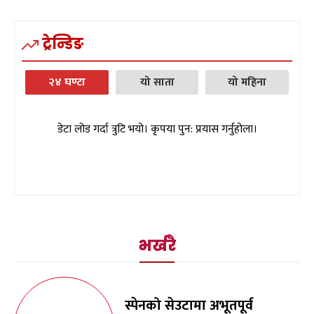
ट्रेन्डिङ
२४ घण्टा
यो साता
यो महिना
डेटा लोड गर्दा त्रुटि भयो। कृपया पुन: प्रयास गर्नुहोला।
भर्खरै
स्पेनको सेउटामा अभूतपूर्व