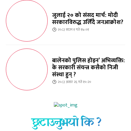
जुलाई २० को संसद मार्च: मोदी
सरकारविरुद्ध उर्लिंदै जनआक्रोश?
२०८३ साउन १ गते १७:०१
बालेनको पुलिस होइन’ अभिव्यक्ति:
के सरकारी संयन्त्र कसैको निजी
संस्था हुन् ?
२०८३ असार २६ गते १०:२०
छुटाउनुभयो कि ?