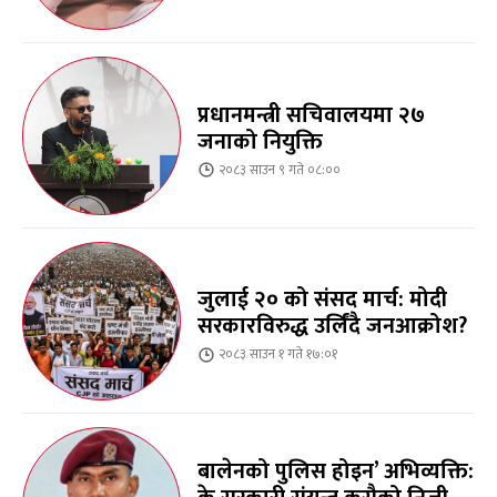
प्रधानमन्त्री सचिवालयमा २७
जनाको नियुक्ति
२०८३ साउन ९ गते ०८:००
जुलाई २० को संसद मार्च: मोदी
सरकारविरुद्ध उर्लिंदै जनआक्रोश?
२०८३ साउन १ गते १७:०१
बालेनको पुलिस होइन’ अभिव्यक्ति: