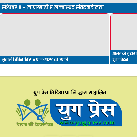
सेप्टेम्बर ८ – लापरबाही र लज्जास्पद संवेदनहीनता
आलमको मुद्दामा 
लुनाले जितिन ‘मिस नेपाल-२०२५’ को उपाधि
पुनरावेदन
युग प्रेस मिडिया प्रा.लि द्धारा सञ्चालित