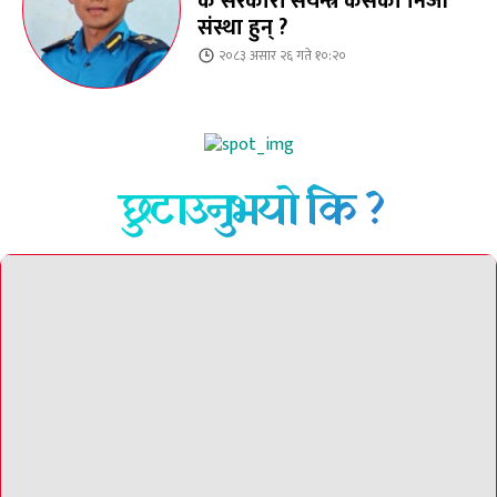
के सरकारी संयन्त्र कसैको निजी
संस्था हुन् ?
२०८३ असार २६ गते १०:२०
छुटाउनुभयो कि ?