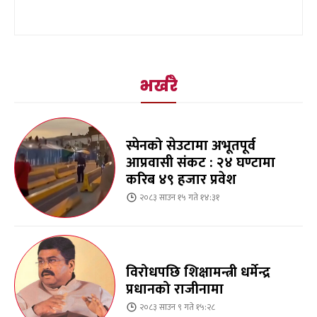
भर्खरै
स्पेनको सेउटामा अभूतपूर्व
आप्रवासी संकट : २४ घण्टामा
करिब ४९ हजार प्रवेश
२०८३ साउन १५ गते १४:३१
विरोधपछि शिक्षामन्त्री धर्मेन्द्र
प्रधानको राजीनामा
२०८३ साउन ९ गते १५:२८