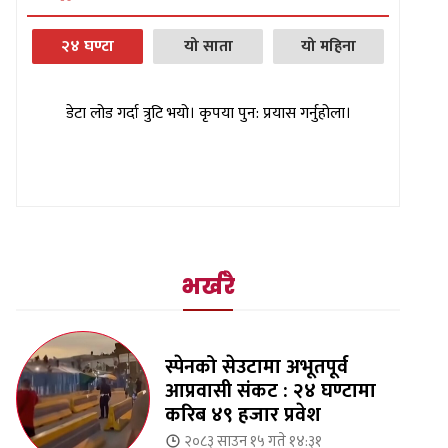
२४ घण्टा
यो साता
यो महिना
डेटा लोड गर्दा त्रुटि भयो। कृपया पुन: प्रयास गर्नुहोला।
भर्खरै
स्पेनको सेउटामा अभूतपूर्व
आप्रवासी संकट : २४ घण्टामा
करिब ४९ हजार प्रवेश
२०८३ साउन १५ गते १४:३१