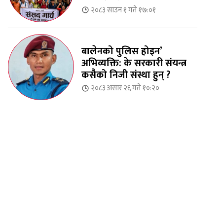
२०८३ साउन १ गते १७:०१
बालेनको पुलिस होइन’
अभिव्यक्ति: के सरकारी संयन्त्र
कसैको निजी संस्था हुन् ?
२०८३ असार २६ गते १०:२०