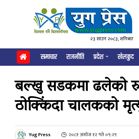
२३ साउन २०८३, शनिबार
समाचार
राजनीति
प्रदेश
खेलकुद
बल्खु सडकमा ढलेको 
ठोक्किंदा चालकको मृत्य
Yug Press
२०८१ असोज १२ गते ०९:२९