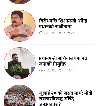
विरोधपछि शिक्षामन्त्री धर्मेन्द्र
प्रधानको राजीनामा
२०८३ साउन ९ गते १५:२८
प्रधानमन्त्री सचिवालयमा २७
जनाको नियुक्ति
२०८३ साउन ९ गते ०८:००
जुलाई २० को संसद मार्च: मोदी
सरकारविरुद्ध उर्लिंदै
जनआक्रोश?