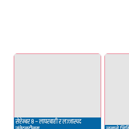
सेप्टेम्बर ८ – लापरबाही र लज्जास्पद