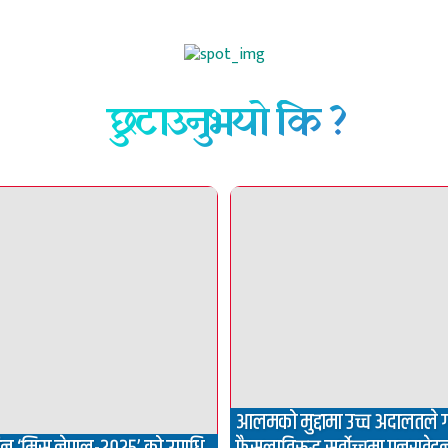
छुटाउनुभयो कि ?
आलमको मुद्दामा उच्च अदालतले 