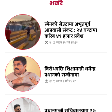
भर्खरै
स्पेनको सेउटामा अभूतपूर्व
आप्रवासी संकट : २४ घण्टामा
करिब ४९ हजार प्रवेश
२०८३ साउन १५ गते १४:३१
विरोधपछि शिक्षामन्त्री धर्मेन्द्र
प्रधानको राजीनामा
२०८३ साउन ९ गते १५:२८
प्रधानमन्त्री सचिवालयमा २७