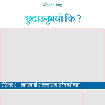
छुटाउनुभयो कि ?
सेप्टेम्बर ८ – लापरबाही र लज्जास्पद संवेदनहीनता