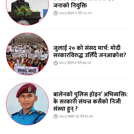
जनाको नियुक्ति
२०८३ साउन ९ गते ०८:००
जुलाई २० को संसद मार्च: मोदी
सरकारविरुद्ध उर्लिंदै जनआक्रोश?
२०८३ साउन १ गते १७:०१
बालेनको पुलिस होइन’ अभिव्यक्ति:
के सरकारी संयन्त्र कसैको निजी
संस्था हुन् ?
२०८३ असार २६ गते १०:२०