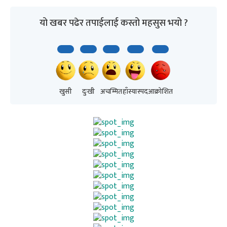
यो खबर पढेर तपाईलाई कस्तो महसुस भयो ?
खुसी
दुःखी
अचम्मित
हाँस्यास्पद
आक्रोशित