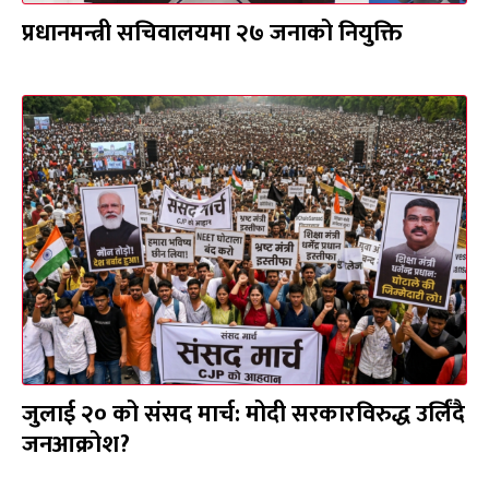
प्रधानमन्त्री सचिवालयमा २७ जनाको नियुक्ति
जुलाई २० को संसद मार्च: मोदी सरकारविरुद्ध उर्लिंदै
जनआक्रोश?