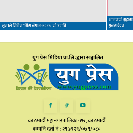
आलमको मुद्दामा 
लुनाले जितिन ‘मिस नेपाल-२०२५’ को उपाधि
पुनरावेदन
युग प्रेस मिडिया प्रा.लि द्धारा सञ्चालित
काठमाडौं महानगरपालिका-१७, काठमाडौं
कम्पनि दर्ता नं : २९७९२९/०७९/०८०