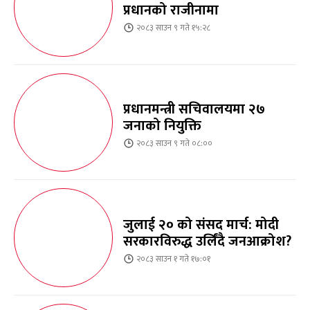
प्रधानको राजीनामा
२०८३ साउन ९ गते १५:२८
प्रधानमन्त्री सचिवालयमा २७
जनाको नियुक्ति
२०८३ साउन ९ गते ०८:००
जुलाई २० को संसद मार्च: मोदी
सरकारविरुद्ध उर्लिंदै जनआक्रोश?
२०८३ साउन १ गते १७:०१