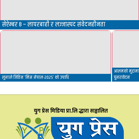
सेप्टेम्बर ८ – लापरबाही र लज्जास्पद संवेदनहीनता
आलमको मुद्दामा 
लुनाले जितिन ‘मिस नेपाल-२०२५’ को उपाधि
पुनरावेदन
युग प्रेस मिडिया प्रा.लि द्धारा सञ्चालित