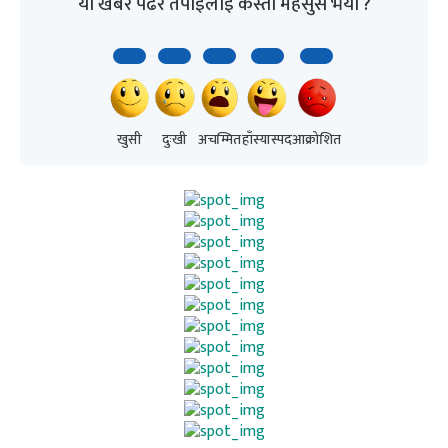
यो खबर पढेर तपाईलाई कस्तो महसुस भयो ?
खुसी
दुःखी
अचम्मित
हाँस्यास्पद
आक्रोशित