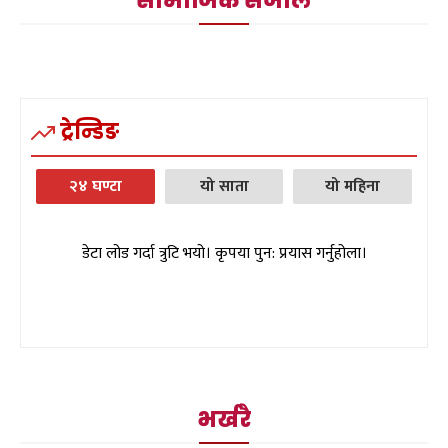
सामाजिक संजाल
ट्रेन्डिङ
२४ घण्टा
यो साता
यो महिना
डेटा लोड गर्दा त्रुटि भयो। कृपया पुन: प्रयास गर्नुहोला।
भर्खरै