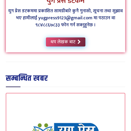
युग प्रेस डटकम
युग प्रेस डटकममा प्रकाशित सामग्रीबारे कुनै गुनासो, सूचना तथा सुझाव
भए हामीलाई yugpress9123@gmail.com मा पठाउन वा
९८४८८६७८३३ फोन गर्न सक्नुहुनेछ ।
थप लेखक बाट
सम्बन्धित खबर