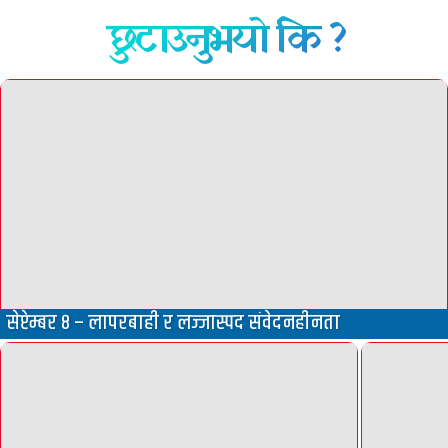
छुटाउनुभयो कि ?
सेप्टेम्बर ८ – लापरबाही र लज्जास्पद संवेदनहीनता