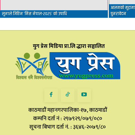
आलमको मुद्दामा 
लुनाले जितिन ‘मिस नेपाल-२०२५’ को उपाधि
पुनरावेदन
युग प्रेस मिडिया प्रा.लि द्धारा सञ्चालित
काठमाडौं महानगरपालिका-१७, काठमाडौं
कम्पनि दर्ता नं : २९७९२९/०७९/०८०
सूचना बिभाग दर्ता नं. : ३६४६-२०७९/८०