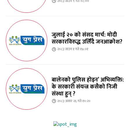
२०८३ साउन ९ गते ०८:००
जुलाई २० को संसद मार्च: मोदी
सरकारविरुद्ध उर्लिंदै जनआक्रोश?
२०८३ साउन १ गते १७:०१
बालेनको पुलिस होइन’ अभिव्यक्ति:
के सरकारी संयन्त्र कसैको निजी
संस्था हुन् ?
२०८३ असार २६ गते १०:२०