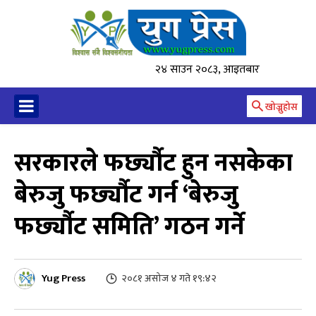
२४ साउन २०८३, आइतबार
खोज्नुहोस
सरकारले फर्छ्यौट हुन नसकेका
बेरुजु फर्छ्यौट गर्न ‘बेरुजु
फर्छ्यौट समिति’ गठन गर्ने
Yug Press
२०८१ असोज ४ गते १९:४२