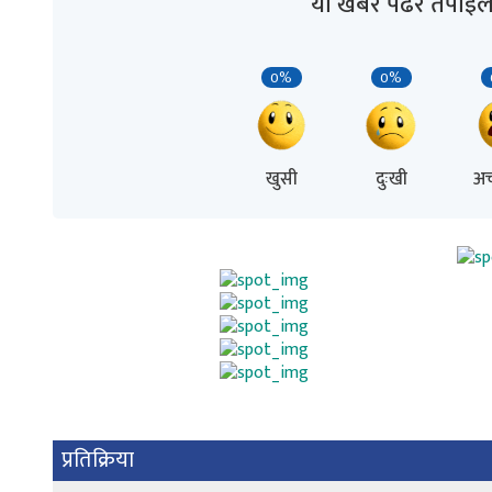
यो खबर पढेर तपाईल
0%
0%
खुसी
दुःखी
अच
प्रतिक्रिया