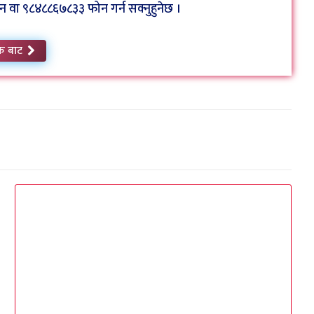
ा ९८४८८६७८३३ फोन गर्न सक्नुहुनेछ ।
क बाट