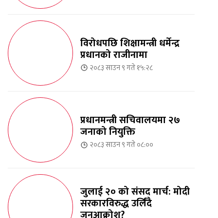
विरोधपछि शिक्षामन्त्री धर्मेन्द्र
प्रधानको राजीनामा
२०८३ साउन ९ गते १५:२८
प्रधानमन्त्री सचिवालयमा २७
जनाको नियुक्ति
२०८३ साउन ९ गते ०८:००
जुलाई २० को संसद मार्च: मोदी
सरकारविरुद्ध उर्लिंदै
जनआक्रोश?