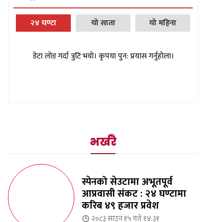
२४ घण्टा
यो साता
यो महिना
डेटा लोड गर्दा त्रुटि भयो। कृपया पुन: प्रयास गर्नुहोला।
भर्खरै
स्पेनको सेउटामा अभूतपूर्व
आप्रवासी संकट : २४ घण्टामा
करिब ४९ हजार प्रवेश
२०८३ साउन १५ गते १४:३१