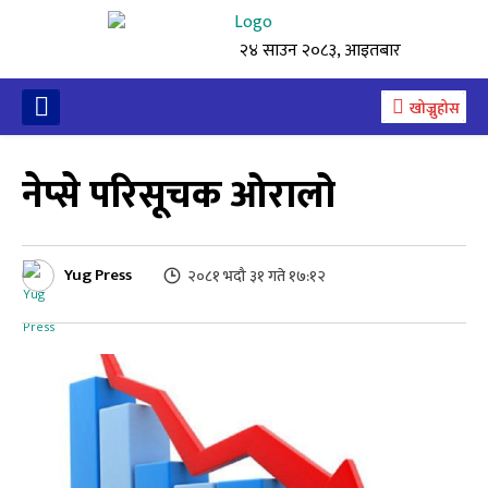
२४ साउन २०८३, आइतबार
खोज्नुहोस
नेप्से परिसूचक ओरालो
Yug Press
२०८१ भदौ ३१ गते १७:१२