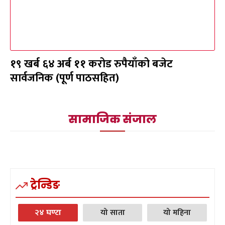
१९ खर्ब ६४ अर्ब ११ करोड रुपैयाँको बजेट
सार्वजनिक (पूर्ण पाठसहित)
सामाजिक संजाल
ट्रेन्डिङ
२४ घण्टा
यो साता
यो महिना