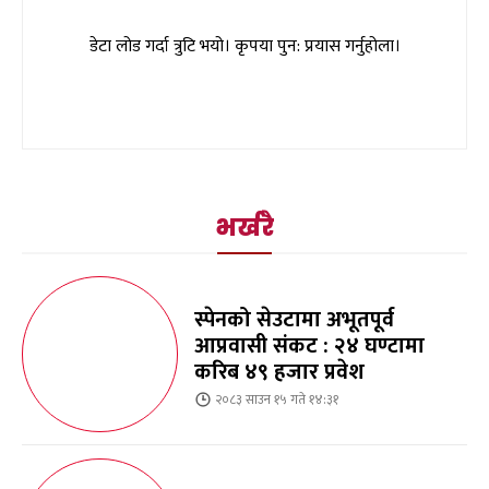
डेटा लोड गर्दा त्रुटि भयो। कृपया पुन: प्रयास गर्नुहोला।
भर्खरै
स्पेनको सेउटामा अभूतपूर्व
आप्रवासी संकट : २४ घण्टामा
करिब ४९ हजार प्रवेश
२०८३ साउन १५ गते १४:३१