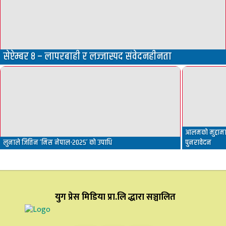
सेप्टेम्बर ८ – लापरबाही र लज्जास्पद संवेदनहीनता
आलमको मुद्दामा 
लुनाले जितिन ‘मिस नेपाल-२०२५’ को उपाधि
पुनरावेदन
युग प्रेस मिडिया प्रा.लि द्धारा सञ्चालित