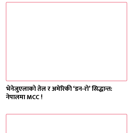
भेनेजुएलाको तेल र अमेरिकी ‘डन-रो’ सिद्धान्त:
नेपालमा MCC !