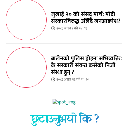
जुलाई २० को संसद मार्च: मोदी
सरकारविरुद्ध उर्लिंदै जनआक्रोश?
२०८३ साउन १ गते १७:०१
बालेनको पुलिस होइन’ अभिव्यक्ति:
के सरकारी संयन्त्र कसैको निजी
संस्था हुन् ?
२०८३ असार २६ गते १०:२०
छुटाउनुभयो कि ?