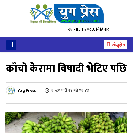
२१ साउन २०८३, बिहिबार
खोज्नुहोस
काँचो केरामा विषादी भेटिए पछि
Yug Press
२०८१ भदौ २६ गते १२:४३