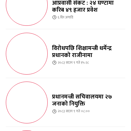
आप्रवासी संकट : २४ घण्टामा
करिब ४९ हजार प्रवेश
६ दिन
अगाडि
विरोधपछि शिक्षामन्त्री धर्मेन्द्र
प्रधानको राजीनामा
२०८३ साउन ९ गते १५:२८
प्रधानमन्त्री सचिवालयमा २७
जनाको नियुक्ति
२०८३ साउन ९ गते ०८:००