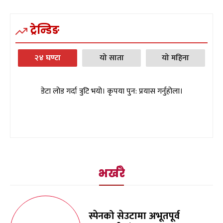
ट्रेन्डिङ
२४ घण्टा
यो साता
यो महिना
डेटा लोड गर्दा त्रुटि भयो। कृपया पुन: प्रयास गर्नुहोला।
भर्खरै
स्पेनको सेउटामा अभूतपूर्व