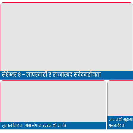
सेप्टेम्बर ८ – लापरबाही र लज्जास्पद संवेदनहीनता
आलमको मुद्दामा 
लुनाले जितिन ‘मिस नेपाल-२०२५’ को उपाधि
पुनरावेदन