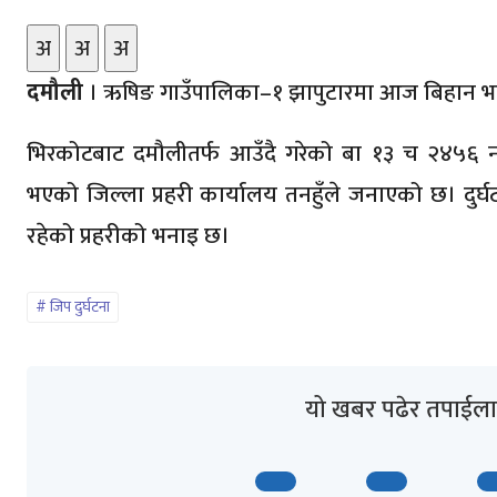
अ
अ
अ
दमौली
। ऋषिङ गाउँपालिका–१ झापुटारमा आज बिहान भए
भिरकोटबाट दमौलीतर्फ आउँदै गरेको बा १३ च २४५६ 
भएको जिल्ला प्रहरी कार्यालय तनहुँले जनाएको छ। दुर्
रहेको प्रहरीको भनाइ छ।
जिप दुर्घटना
यो खबर पढेर तपाईला