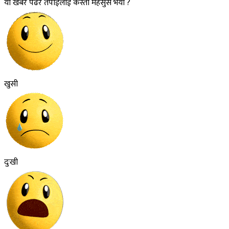
यो खबर पढेर तपाईलाई कस्तो महसुस भयो ?
खुसी
दुःखी