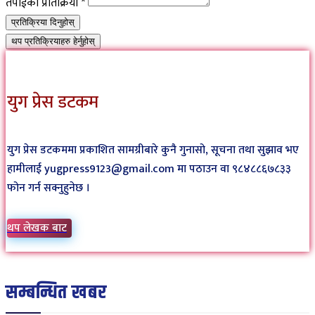
तपाईंको प्रतिक्रिया
*
प्रतिक्रिया दिनुहोस्
थप प्रतिक्रियाहरु हेर्नुहोस्
युग प्रेस डटकम
युग प्रेस डटकममा प्रकाशित सामग्रीबारे कुनै गुनासो, सूचना तथा सुझाव भए
हामीलाई yugpress9123@gmail.com मा पठाउन वा ९८४८८६७८३३
फोन गर्न सक्नुहुनेछ ।
थप लेखक बाट
सम्बन्धित खबर