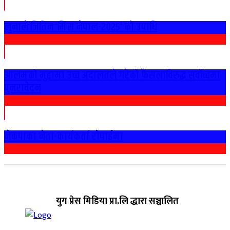
लुनाले जितिन ‘मिस नेपाल-२०२५’ को उपाधि
आलमको मुद्दामा उच्च अदालतले गरेको फैसलाविरुद्ध सर्वोच्चमा
पुनरावेदन
नेकपाका नेता-कार्यकर्ता राेपाईमा
युग प्रेस मिडिया प्रा.लि द्धारा सञ्चालित