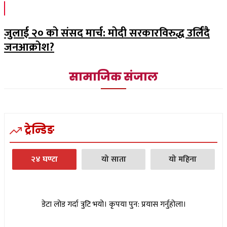
जुलाई २० को संसद मार्च: मोदी सरकारविरुद्ध उर्लिंदै
जनआक्रोश?
सामाजिक संजाल
ट्रेन्डिङ
२४ घण्टा
यो साता
यो महिना
डेटा लोड गर्दा त्रुटि भयो। कृपया पुन: प्रयास गर्नुहोला।