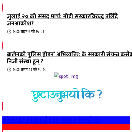
जुलाई २० को संसद मार्च: मोदी सरकारविरुद्ध उर्लिंदै
जनआक्रोश?
२०८३ साउन १ गते १७:०१
बालेनको पुलिस होइन’ अभिव्यक्ति: के सरकारी संयन्त्र कसै
निजी संस्था हुन् ?
२०८३ असार २६ गते १०:२०
छुटाउनुभयो कि ?
सेप्टेम्बर ८ – लापरबाही र लज्जास्पद संवेदनहीनता