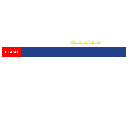
Copyright ©
2026
- युग प्रेस सर्वाधिकार सुरक्षित
Design & Develop By-
Mahesh Bhusal
FLASH