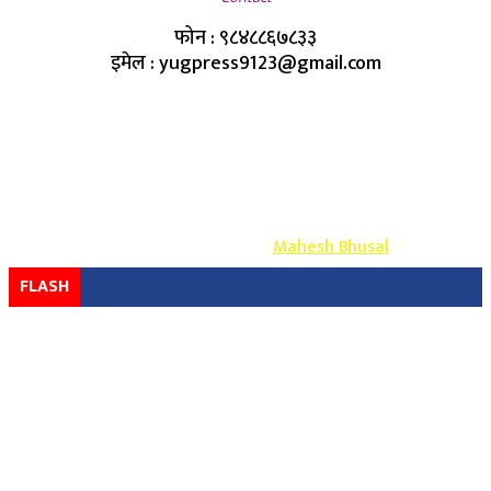
फोन : ९८४८८६७८३३
इमेल : yugpress9123@gmail.com
Copyright ©
2026
- युग प्रेस सर्वाधिकार सुरक्षित
Design & Develop By-
Mahesh Bhusal
FLASH