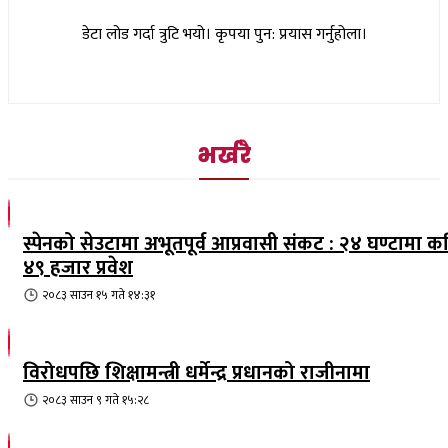
डेटा लोड गर्दा त्रुटि भयो। कृपया पुन: प्रयास गर्नुहोला।
भर्खरै
स्पेनको सेउटामा अभूतपूर्व आप्रवासी संकट : २४ घण्टामा क
४९ हजार प्रवेश
२०८३ साउन १५ गते १४:३१
विरोधपछि शिक्षामन्त्री धर्मेन्द्र प्रधानको राजीनामा
२०८३ साउन ९ गते १५:२८