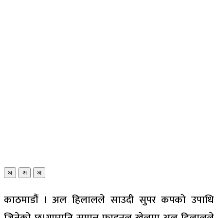
अ
अ
अ
काठमाडौं । अल हिलालले साउदी सुपर कपको उपाधि
जितेको छ।गएराति सम्पन्न फाइनल खेलमा अल हिलालले