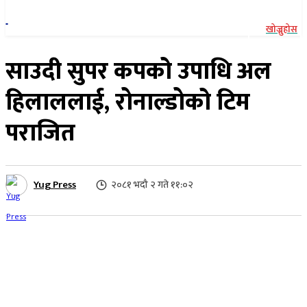
खोज्नुहोस
साउदी सुपर कपको उपाधि अल
हिलाललाई, राेनाल्डाेको टिम
पराजित
Yug Press
२०८१ भदौ २ गते ११:०२