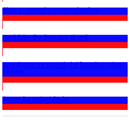
सेप्टेम्बर ८ – लापरबाही र लज्जास्पद संवेदनहीनता
लुनाले जितिन ‘मिस नेपाल-२०२५’ को उपाधि
आलमको मुद्दामा उच्च अदालतले गरेको फैसलाविरुद्ध सर्वोच्चमा
पुनरावेदन
नेकपाका नेता-कार्यकर्ता राेपाईमा