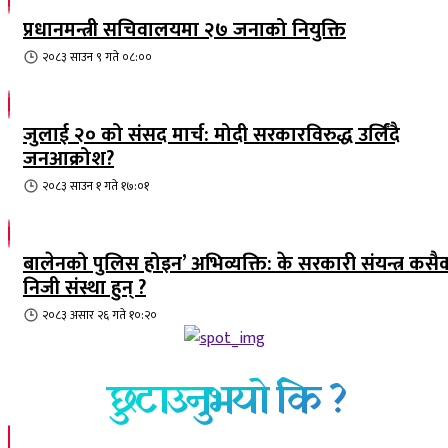
प्रधानमन्त्री सचिवालयमा २७ जनाको नियुक्ति
२०८३ साउन ९ गते ०८:००
जुलाई २० को संसद मार्च: मोदी सरकारविरुद्ध उर्लिंदै
जनआक्रोश?
२०८३ साउन १ गते १७:०१
बालेनको पुलिस होइन’ अभिव्यक्ति: के सरकारी संयन्त्र कसै
निजी संस्था हुन् ?
२०८३ असार २६ गते १०:२०
छुटाउनुभयो कि ?