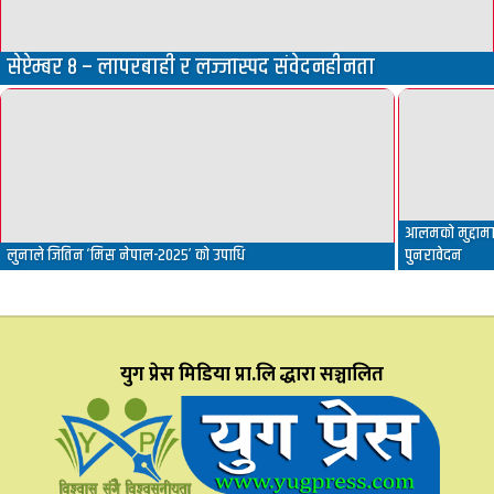
सेप्टेम्बर ८ – लापरबाही र लज्जास्पद संवेदनहीनता
आलमको मुद्दामा 
लुनाले जितिन ‘मिस नेपाल-२०२५’ को उपाधि
पुनरावेदन
युग प्रेस मिडिया प्रा.लि द्धारा सञ्चालित