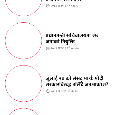
२०८३ साउन ९ गते १५:२८
प्रधानमन्त्री सचिवालयमा २७
जनाको नियुक्ति
२०८३ साउन ९ गते ०८:००
जुलाई २० को संसद मार्च: मोदी
सरकारविरुद्ध उर्लिंदै जनआक्रोश?
२०८३ साउन १ गते १७:०१