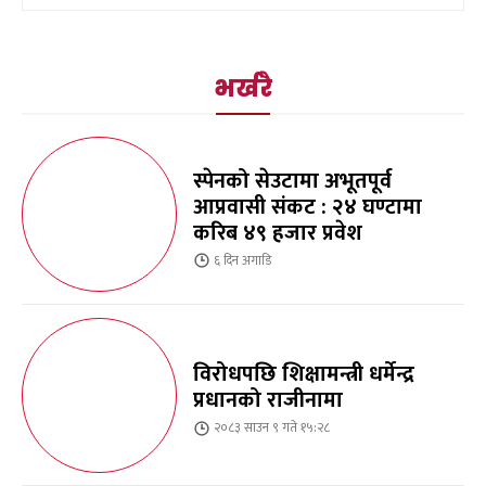
भर्खरै
स्पेनको सेउटामा अभूतपूर्व
आप्रवासी संकट : २४ घण्टामा
करिब ४९ हजार प्रवेश
६ दिन
अगाडि
विरोधपछि शिक्षामन्त्री धर्मेन्द्र
प्रधानको राजीनामा
२०८३ साउन ९ गते १५:२८