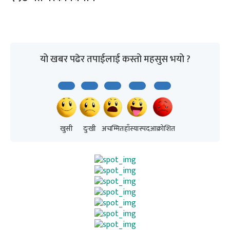
यो खबर पढेर तपाईलाई कस्तो महसुस भयो ?
खुसी
दुःखी
अचम्मित
हाँस्यास्पद
आक्रोशित