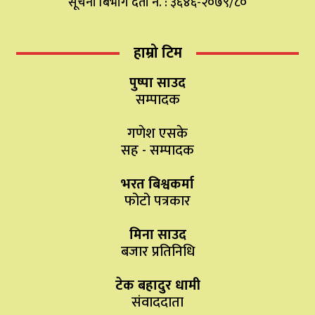
सूचना बिभाग दर्ता नं. : ३६४६-२०७९/८०
हाम्रो टिम
पुष्पा साउद
सम्पादक
गणेश एसके
सह - सम्पादक
भरत बिश्वकर्मा
फोटो पत्रकार
मिना साउद
बजार प्रतिनिधि
टेक बहादुर धामी
संवाददाता