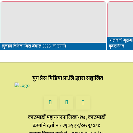
आलमको मुद्दामा 
लुनाले जितिन ‘मिस नेपाल-२०२५’ को उपाधि
पुनरावेदन
युग प्रेस मिडिया प्रा.लि द्धारा सञ्चालित
काठमाडौं महानगरपालिका-१७, काठमाडौं
कम्पनि दर्ता नं : २९७९२९/०७९/०८०