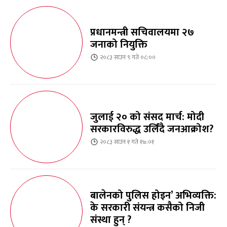
प्रधानमन्त्री सचिवालयमा २७
जनाको नियुक्ति
२०८३ साउन ९ गते ०८:००
जुलाई २० को संसद मार्च: मोदी
सरकारविरुद्ध उर्लिंदै जनआक्रोश?
२०८३ साउन १ गते १७:०१
बालेनको पुलिस होइन’ अभिव्यक्ति:
के सरकारी संयन्त्र कसैको निजी
संस्था हुन् ?