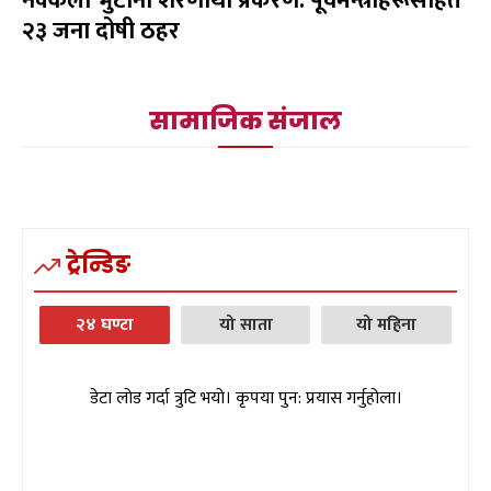
नक्कली भुटानी शरणार्थी प्रकरण: पूर्वमन्त्रीहरूसहित
२३ जना दोषी ठहर
सामाजिक संजाल
ट्रेन्डिङ
२४ घण्टा
यो साता
यो महिना
डेटा लोड गर्दा त्रुटि भयो। कृपया पुन: प्रयास गर्नुहोला।