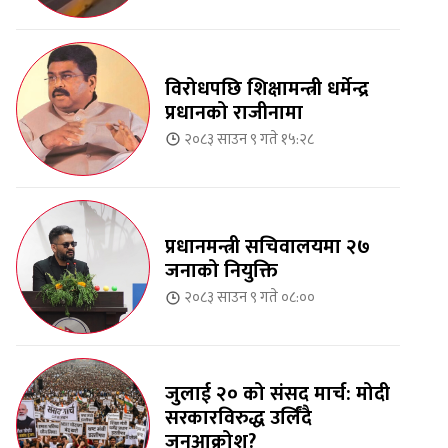
विरोधपछि शिक्षामन्त्री धर्मेन्द्र
प्रधानको राजीनामा
२०८३ साउन ९ गते १५:२८
प्रधानमन्त्री सचिवालयमा २७
जनाको नियुक्ति
२०८३ साउन ९ गते ०८:००
जुलाई २० को संसद मार्च: मोदी
सरकारविरुद्ध उर्लिंदै
जनआक्रोश?