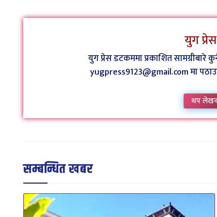
युग प्र
युग प्रेस डटकममा प्रकाशित सामग्रीबारे 
yugpress9123@gmail.com मा पठाउन व
थप लेख
सम्बन्धित खबर