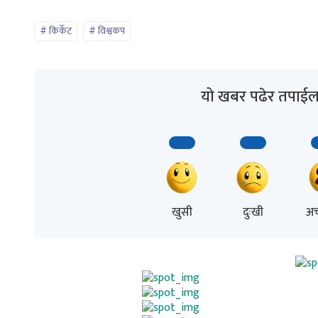
किर्केट
विश्वकप
यो खबर पढेर तपाईल
खुसी
दुःखी
अच