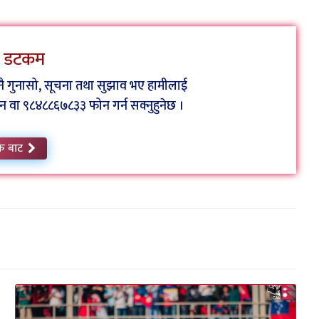
ेस डटकम
कुनै गुनासो, सूचना तथा सुझाव भए हामीलाई
ा ९८४८८६७८३३ फोन गर्न सक्नुहुनेछ ।
क बाट