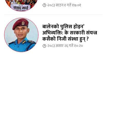
२०८३ साउन १ गते १७:०१
बालेनको पुलिस होइन’
अभिव्यक्ति: के सरकारी संयन्त्र
कसैको निजी संस्था हुन् ?
२०८३ असार २६ गते १०:२०