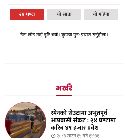
२४ घण्टा
यो साता
यो महिना
डेटा लोड गर्दा त्रुटि भयो। कृपया पुन: प्रयास गर्नुहोला।
भर्खरै
स्पेनको सेउटामा अभूतपूर्व
आप्रवासी संकट : २४ घण्टामा
करिब ४९ हजार प्रवेश
२०८३ साउन १५ गते १४:३१