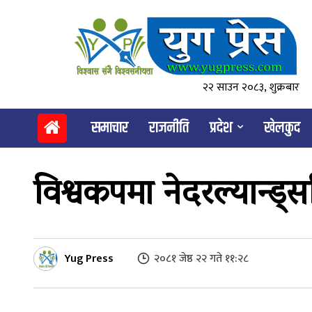
२२ साउन २०८३, शुक्रबार
समाचार
राजनीति
प्रदेश
खेलकुद
विश्वकपमा नेदरल्यान्ड्सव
Yug Press
२०८१ जेष्ठ २२ गते ११:२८