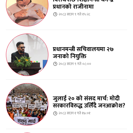
प्रधानको राजीनामा
२०८३ साउन ९ गते १५:२८
प्रधानमन्त्री सचिवालयमा २७
जनाको नियुक्ति
२०८३ साउन ९ गते ०८:००
जुलाई २० को संसद मार्च: मोदी
सरकारविरुद्ध उर्लिंदै जनआक्रोश?
२०८३ साउन १ गते १७:०१