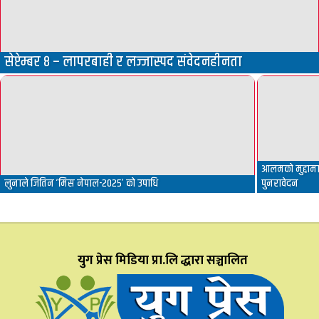
सेप्टेम्बर ८ – लापरबाही र लज्जास्पद संवेदनहीनता
आलमको मुद्दामा 
लुनाले जितिन ‘मिस नेपाल-२०२५’ को उपाधि
पुनरावेदन
युग प्रेस मिडिया प्रा.लि द्धारा सञ्चालित