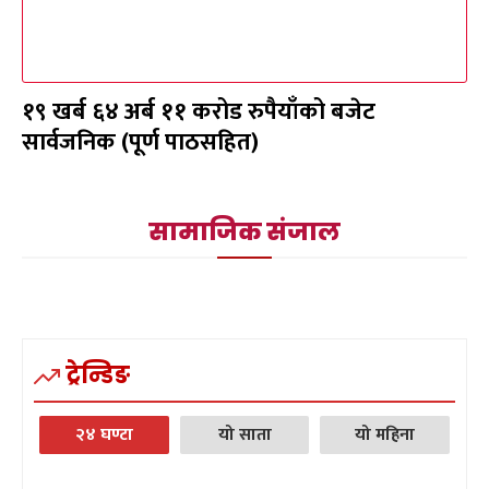
१९ खर्ब ६४ अर्ब ११ करोड रुपैयाँको बजेट
सार्वजनिक (पूर्ण पाठसहित)
सामाजिक संजाल
ट्रेन्डिङ
२४ घण्टा
यो साता
यो महिना