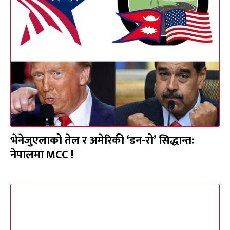
भेनेजुएलाको तेल र अमेरिकी ‘डन-रो’ सिद्धान्त:
नेपालमा MCC !