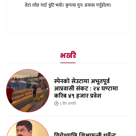
डेटा लोड गर्दा त्रुटि भयो। कृपया पुन: प्रयास गर्नुहोला।
भर्खरै
स्पेनको सेउटामा अभूतपूर्व
आप्रवासी संकट : २४ घण्टामा
करिब ४९ हजार प्रवेश
६ दिन
अगाडि
विरोधपछि शिक्षामन्त्री धर्मेन्द्र