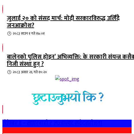
जुलाई २० को संसद मार्च: मोदी सरकारविरुद्ध उर्लिंदै
जनआक्रोश?
२०८३ साउन १ गते १७:०१
बालेनको पुलिस होइन’ अभिव्यक्ति: के सरकारी संयन्त्र कसै
निजी संस्था हुन् ?
२०८३ असार २६ गते १०:२०
छुटाउनुभयो कि ?
सेप्टेम्बर ८ – लापरबाही र लज्जास्पद संवेदनहीनता