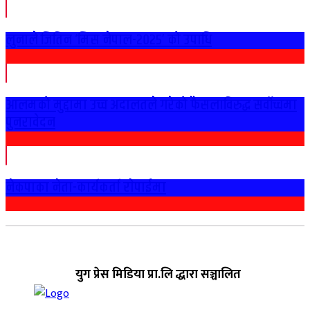
लुनाले जितिन ‘मिस नेपाल-२०२५’ को उपाधि
आलमको मुद्दामा उच्च अदालतले गरेको फैसलाविरुद्ध सर्वोच्चमा
पुनरावेदन
नेकपाका नेता-कार्यकर्ता राेपाईमा
युग प्रेस मिडिया प्रा.लि द्धारा सञ्चालित