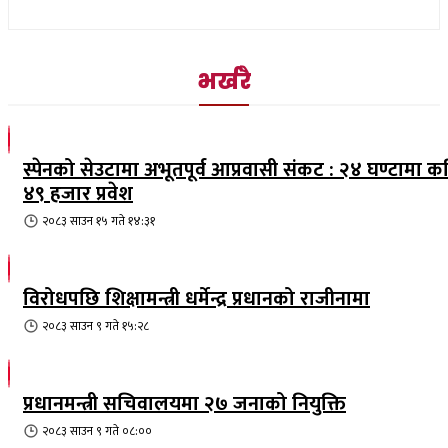
भर्खरै
स्पेनको सेउटामा अभूतपूर्व आप्रवासी संकट : २४ घण्टामा क
४९ हजार प्रवेश
२०८३ साउन १५ गते १४:३१
विरोधपछि शिक्षामन्त्री धर्मेन्द्र प्रधानको राजीनामा
२०८३ साउन ९ गते १५:२८
प्रधानमन्त्री सचिवालयमा २७ जनाको नियुक्ति
२०८३ साउन ९ गते ०८:००