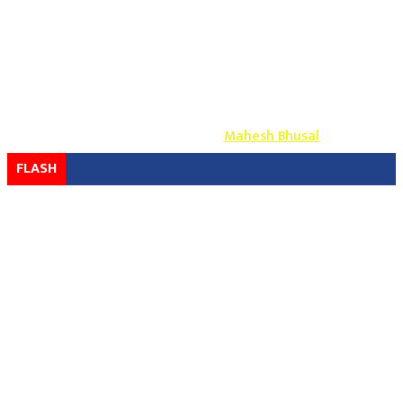
Copyright ©
2026
- युग प्रेस सर्वाधिकार सुरक्षित
Design & Develop By-
Mahesh Bhusal
FLASH