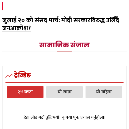
जुलाई २० को संसद मार्च: मोदी सरकारविरुद्ध उर्लिंदै
जनआक्रोश?
सामाजिक संजाल
ट्रेन्डिङ
२४ घण्टा
यो साता
यो महिना
डेटा लोड गर्दा त्रुटि भयो। कृपया पुन: प्रयास गर्नुहोला।