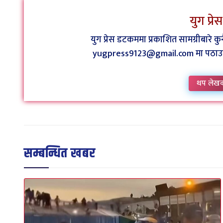
युग प्र
युग प्रेस डटकममा प्रकाशित सामग्रीबारे 
yugpress9123@gmail.com मा पठाउन व
थप लेख
सम्बन्धित खबर