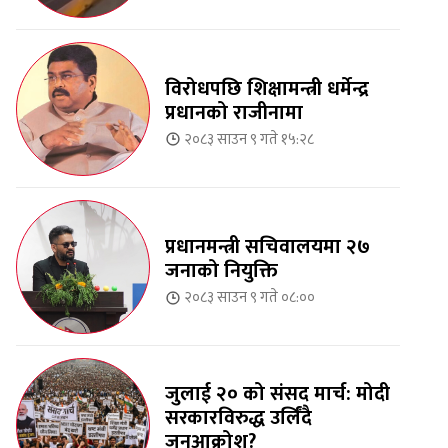
विरोधपछि शिक्षामन्त्री धर्मेन्द्र
प्रधानको राजीनामा
२०८३ साउन ९ गते १५:२८
प्रधानमन्त्री सचिवालयमा २७
जनाको नियुक्ति
२०८३ साउन ९ गते ०८:००
जुलाई २० को संसद मार्च: मोदी
सरकारविरुद्ध उर्लिंदै
जनआक्रोश?