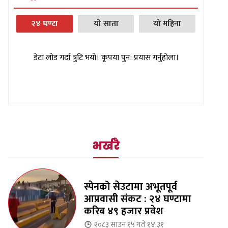
२४ घण्टा
यो साता
यो महिना
डेटा लोड गर्दा त्रुटि भयो। कृपया पुन: प्रयास गर्नुहोला।
भर्खरै
स्पेनको सेउटामा अभूतपूर्व
आप्रवासी संकट : २४ घण्टामा
करिब ४९ हजार प्रवेश
२०८३ साउन १५ गते १४:३१