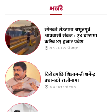
भर्खरै
स्पेनको सेउटामा अभूतपूर्व
आप्रवासी संकट : २४ घण्टामा
करिब ४९ हजार प्रवेश
२०८३ साउन १५ गते १४:३१
विरोधपछि शिक्षामन्त्री धर्मेन्द्र
प्रधानको राजीनामा
२०८३ साउन ९ गते १५:२८