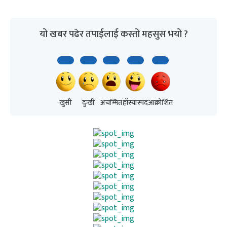
यो खबर पढेर तपाईलाई कस्तो महसुस भयो ?
खुसी
दुःखी
अचम्मित
हाँस्यास्पद
आक्रोशित