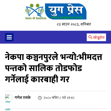
२३ साउन २०८३, शनिबार
खोज्नुहोस
नेकपा कञ्चनपुरले भन्यो:भीमदत्त
पन्तको सालिक तोडफोड
गर्नेलाई कारबाही गर
गणेश एसके
२०८० मंसिर ८ गते २१:१८