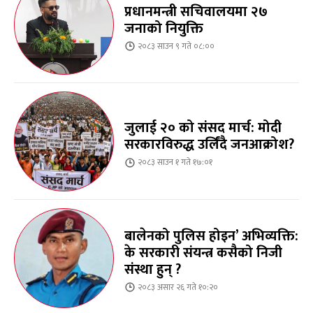
प्रधानमन्त्री सचिवालयमा २७
जनाको नियुक्ति
२०८३ साउन ९ गते ०८:००
जुलाई २० को संसद मार्च: मोदी
सरकारविरुद्ध उर्लिंदै जनआक्रोश?
२०८३ साउन १ गते १७:०१
बालेनको पुलिस होइन’ अभिव्यक्ति:
के सरकारी संयन्त्र कसैको निजी
संस्था हुन् ?
२०८३ असार २६ गते १०:२०