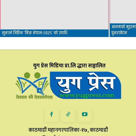
आलमको मुद्दामा 
लुनाले जितिन ‘मिस नेपाल-२०२५’ को उपाधि
पुनरावेदन
युग प्रेस मिडिया प्रा.लि द्धारा सञ्चालित
काठमाडौं महानगरपालिका-१७, काठमाडौं