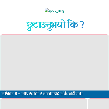
छुटाउनुभयो कि ?
सेप्टेम्बर ८ – लापरबाही र लज्जास्पद संवेदनहीनता