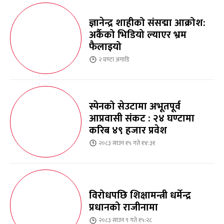
ज्ञानेन्द्र शाहीको संसद्मा आक्रोश:
अर्कैको भिडियो ल्याएर भ्रम
फैलाइयो
२ घण्टा
अगाडि
स्पेनको सेउटामा अभूतपूर्व
आप्रवासी संकट : २४ घण्टामा
करिब ४९ हजार प्रवेश
२०८३ साउन १५ गते १४:३१
विरोधपछि शिक्षामन्त्री धर्मेन्द्र
प्रधानको राजीनामा
२०८३ साउन ९ गते १५:२८