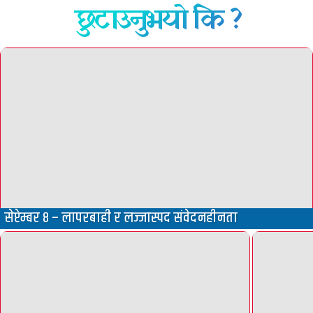
छुटाउनुभयो कि ?
सेप्टेम्बर ८ – लापरबाही र लज्जास्पद संवेदनहीनता