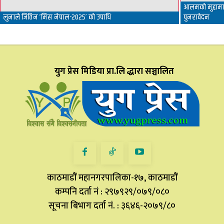
आलमको मुद्दामा 
लुनाले जितिन ‘मिस नेपाल-२०२५’ को उपाधि
पुनरावेदन
युग प्रेस मिडिया प्रा.लि द्धारा सञ्चालित
काठमाडौं महानगरपालिका-१७, काठमाडौं
कम्पनि दर्ता नं : २९७९२९/०७९/०८०
सूचना बिभाग दर्ता नं. : ३६४६-२०७९/८०