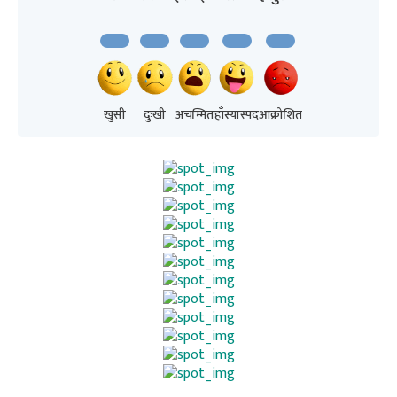
खुसी
दुःखी
अचम्मित
हाँस्यास्पद
आक्रोशित