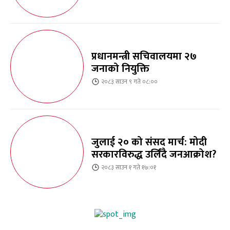
प्रधानमन्त्री सचिवालयमा २७
जनाको नियुक्ति
२०८३ साउन ९ गते ०८:००
जुलाई २० को संसद मार्च: मोदी
सरकारविरुद्ध उर्लिंदै जनआक्रोश?
२०८३ साउन १ गते १७:०१