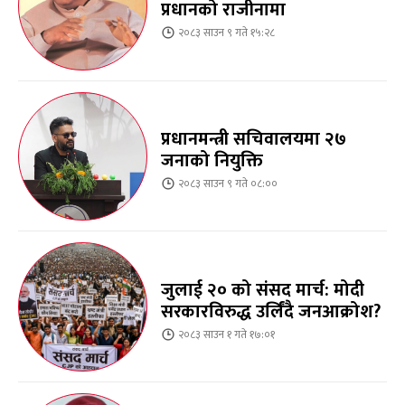
प्रधानको राजीनामा
२०८३ साउन ९ गते १५:२८
प्रधानमन्त्री सचिवालयमा २७
जनाको नियुक्ति
२०८३ साउन ९ गते ०८:००
जुलाई २० को संसद मार्च: मोदी
सरकारविरुद्ध उर्लिंदै जनआक्रोश?
२०८३ साउन १ गते १७:०१