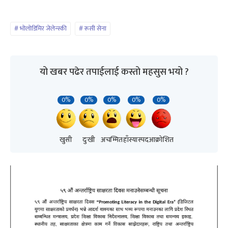
भोलोडिमिर जेलेन्स्की
रूसी सेना
यो खबर पढेर तपाईलाई कस्तो महसुस भयो ?
0%
0%
0%
0%
0%
खुसी
दुःखी
अचम्मित
हाँस्यास्पद
आक्रोशित