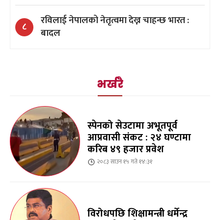
रविलाई नेपालको नेतृत्वमा देख्न चाहन्छ भारत :
८
बादल
भर्खरै
स्पेनको सेउटामा अभूतपूर्व
आप्रवासी संकट : २४ घण्टामा
करिब ४९ हजार प्रवेश
२०८३ साउन १५ गते १४:३१
विरोधपछि शिक्षामन्त्री धर्मेन्द्र