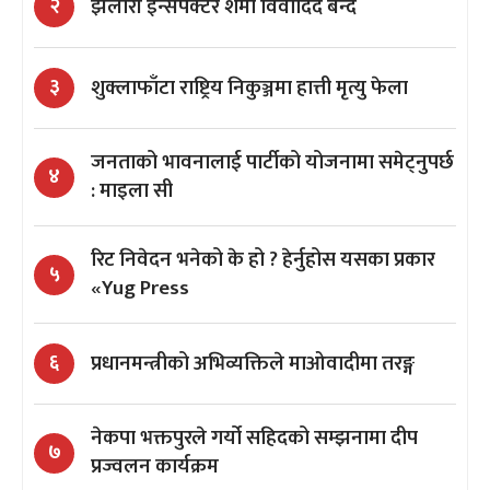
झलारी ईन्सपेक्टर शर्मा विवादिद बन्दै
२
शुक्लाफाँटा राष्ट्रिय निकुञ्जमा हात्ती मृत्यु फेला
३
जनताको भावनालाई पार्टीको योजनामा समेट्नुपर्छ
४
: माइला सी
रिट निवेदन भनेको के हो ? हेर्नुहोस यसका प्रकार
५
«Yug Press
प्रधानमन्त्रीको अभिव्यक्तिले माओवादीमा तरङ्ग
६
नेकपा भक्तपुरले गर्यो सहिदको सम्झनामा दीप
७
प्रज्वलन कार्यक्रम