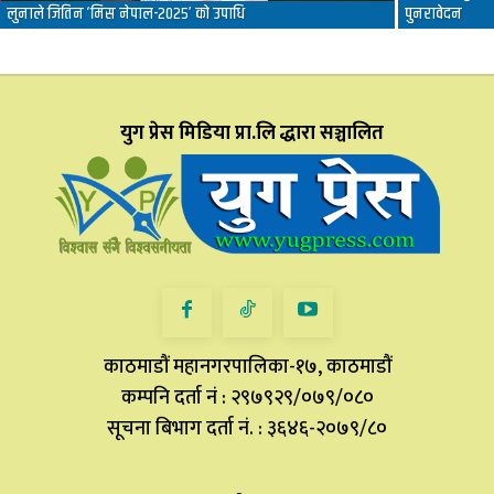
लुनाले जितिन ‘मिस नेपाल-२०२५’ को उपाधि
पुनरावेदन
युग प्रेस मिडिया प्रा.लि द्धारा सञ्चालित
काठमाडौं महानगरपालिका-१७, काठमाडौं
कम्पनि दर्ता नं : २९७९२९/०७९/०८०
सूचना बिभाग दर्ता नं. : ३६४६-२०७९/८०