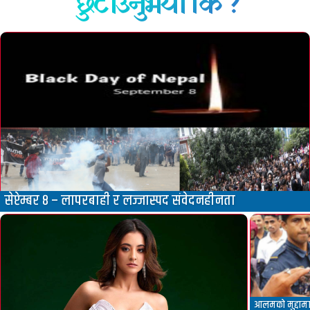
छुटाउनुभयो कि ?
सेप्टेम्बर ८ – लापरबाही र लज्जास्पद संवेदनहीनता
आलमको मुद्दामा 